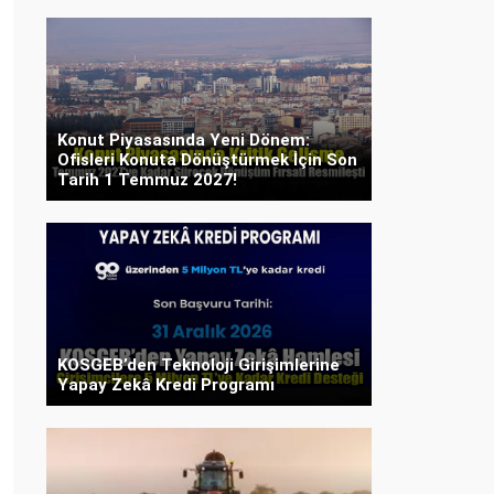
Konut Piyasasında Yeni Dönem:
Ofisleri Konuta Dönüştürmek İçin Son
Tarih 1 Temmuz 2027!
KOSGEB’den Teknoloji Girişimlerine
Yapay Zekâ Kredi Programı