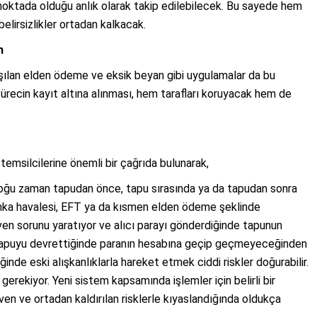
 noktada olduğu anlık olarak takip edilebilecek. Bu sayede hem
belirsizlikler ortadan kalkacak.
m
aşılan elden ödeme ve eksik beyan gibi uygulamalar da bu
ürecin kayıt altına alınması, hem tarafları koruyacak hem de
emsilcilerine önemli bir çağrıda bulunarak,
oğu zaman tapudan önce, tapu sırasında ya da tapudan sonra
anka havalesi, EFT ya da kısmen elden ödeme şeklinde
ven sorunu yaratıyor ve alıcı parayı gönderdiğinde tapunun
 tapuyu devrettiğinde paranın hesabına geçip geçmeyeceğinden
nde eski alışkanlıklarla hareket etmek ciddi riskler doğurabilir.
rekiyor. Yeni sistem kapsamında işlemler için belirli bir
en ve ortadan kaldırılan risklerle kıyaslandığında oldukça