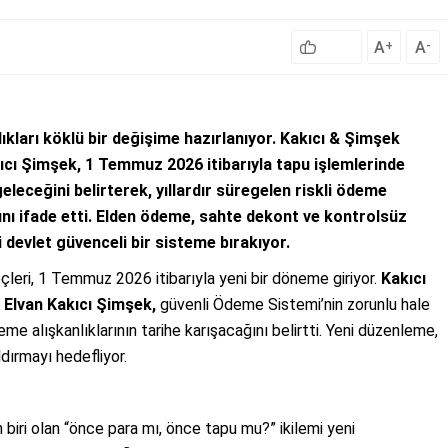
A
A
+
-
ıkları köklü bir değişime hazırlanıyor. Kakıcı & Şimşek
cı Şimşek, 1 Temmuz 2026 itibarıyla tapu işlemlerinde
leceğini belirterek, yıllardır süregelen riskli ödeme
ı ifade etti. Elden ödeme, sahte dekont ve kontrolsüz
i devlet güvenceli bir sisteme bırakıyor.
leri, 1 Temmuz 2026 itibarıyla yeni bir döneme giriyor.
Kakıcı
 Elvan Kakıcı Şimşek,
güvenli Ödeme Sistemi’nin zorunlu hale
deme alışkanlıklarının tarihe karışacağını belirtti. Yeni düzenleme,
dırmayı hedefliyor.
biri olan “önce para mı, önce tapu mu?” ikilemi yeni