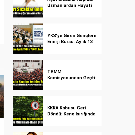
Uzmanlardan Hayati
Güneş Çarpması
Uyarısı!
YKS’ye Giren Gençlere
Enerji Bursu: Aylık 13
Bin 750 TL Başarı
Desteği!
TBMM
Komisyonundan Geçti:
İşte Madde Madde
Yeni Öğrenci Affı
Rehberi
KKKA Kabusu Geri
Döndü: Kene Isırığında
İlk Müdahale Hayat
Kurtarıyor!