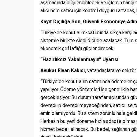
aşamasında bilgilendirilecek ve işlemin hangi
alıcı hem satıcı için kontrol duygusu artacak, 
Kayıt Dışılığa Son, Güvenli Ekonomiye Adı
Türkiye’de konut alım-satımında sıkça karşıl
sistemle birlikte ciddi ölçüde azalacak. Tüm s
ekonomik şeffaflığı güçlendirecek.
“Hazırlıksız Yakalanmayın” Uyarısı
Avukat Elvan Kakıcı,
vatandaşlara ve sektör t
“Türkiye
’
de konut alım satımında ödemeler ç
yapılıyor. Ödeme yöntemleri ise genellikle b
gerçekleşiyor. Bu durum taraflar açısından gü
devredilip devredilmeyeceğinden, satıcı ise
emin olamıyordu. Bu sistem zorunlu hale geldiği
Herkesin bu yeni döneme hızla adapte olması ge
hizmet bedeli alınacak. Bu bedel, sağlanan güv