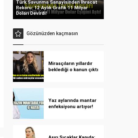
Türk Savunma Sanayisinden İhracat
Rekoru: 12 Aylık Grafik 11 Milyar
Doları Devirdi!
Gözünüzden kaçmasın
Mirasçıların yıllardır
beklediği o kanun çıktı
Yaz aylarında mantar
enfeksiyonu artıyor!
Dikkat! Kolay
bulaşıyor, hızla
yayılıyor!
Aşırı Sıcaklar Kapıda: