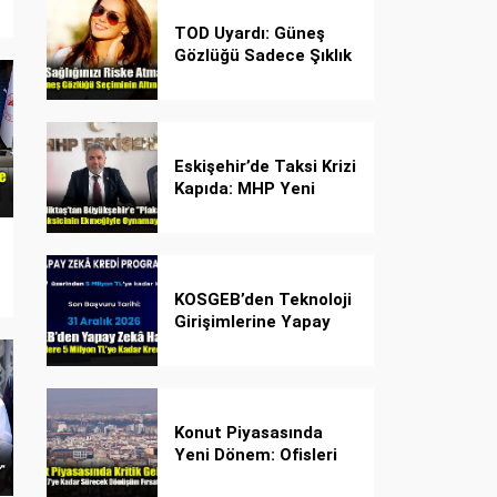
TOD Uyardı: Güneş
Gözlüğü Sadece Şıklık
Değil, Göz İçin Kalkan!
Eskişehir’de Taksi Krizi
Kapıda: MHP Yeni
Plaka Planına Karşı
Çözüm Önerdi
KOSGEB’den Teknoloji
Girişimlerine Yapay
Zekâ Kredi Programı
Konut Piyasasında
Yeni Dönem: Ofisleri
Konuta Dönüştürmek