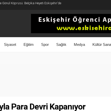
 Gönül Köprüsü: Belçika Heyeti Eskişehir’de
Siyaset
Eğitim
Spor
Sağlık
Medya
Kültür Sana
la Para Devri Kapanıyor