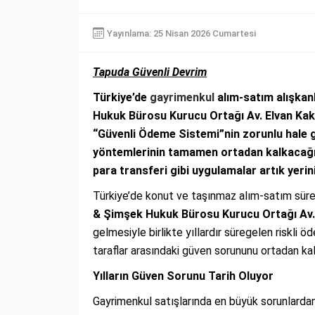
Yayınlama: 25 Nisan 2026 Cumartesi
Tapuda Güvenli Devrim
Türkiye’de
gayrimenkul
alım-satım alışkanl
Hukuk Bürosu Kurucu Ortağı Av. Elvan Kakı
“Güvenli Ödeme Sistemi”nin zorunlu hale ge
yöntemlerinin tamamen ortadan kalkacağın
para transferi gibi uygulamalar artık yerin
Türkiye’de konut ve taşınmaz alım-satım süreç
& Şimşek Hukuk Bürosu Kurucu Ortağı Av.
gelmesiyle birlikte yıllardır süregelen riskli ö
taraflar arasındaki güven sorununu ortadan kal
Yılların Güven Sorunu Tarih Oluyor
Gayrimenkul satışlarında en büyük sorunlardan 