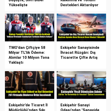
Düşüşte, Sivri Biber
Kalkınma ve Tohum
Yükselişte
Destekleri Aktarılıyor
TMO’dan Çiftçiye 58
Eskişehir Sanayisinde
Milyar TL’lik Ödeme:
İhracat Rüzgârı: Dış
Alımlar 10 Milyon Tona
Ticarette Çifte Artış
Yaklaştı
Eskişehir’de Ticaret İl
Eskişehir Sanayi
Müdürlüğü’nden Sıkı
Odası’ndan "Sanayide