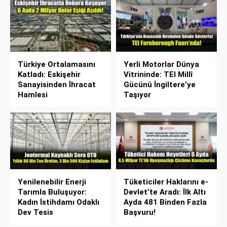
Türkiye Ortalamasını
Yerli Motorlar Dünya
Katladı: Eskişehir
Vitrininde: TEI Millî
Sanayisinden İhracat
Gücünü İngiltere’ye
Hamlesi
Taşıyor
Yenilenebilir Enerji
Tüketiciler Haklarını e-
Tarımla Buluşuyor:
Devlet’te Aradı: İlk Altı
Kadın İstihdamı Odaklı
Ayda 481 Binden Fazla
Dev Tesis
Başvuru!