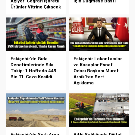
Açıyor: Coğrafi İşaretli
İçin Düğmeye Bastı
Ürünler Vitrine Çıkacak
Eskişehir’de Gıda
Eskişehir Lokantacılar
Denetimlerinde Sıkı
ve Kasaplar Esnaf
Takip: 1 Haftada 449
Odası Başkanı Murat
Bin TL Ceza Kesildi
Arnik’ten Sert
Açıklama
Eskişehir’de Yerli Arpa
Bitki Sağlığında Dijital