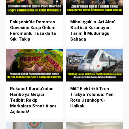
Eskişehir’de Domates
Mihalıççık’ın ’Ari Alan’
Güvesine Karşı Önlem:
Statüsü Korunuyor:
Feromonlu Tuzaklarla
Tarım İl Müdürlüğü
Sıkı Takip
Sahada
Rekabet Kurulu’ndan
Millî Elektrikli Tren
Haribo’ya Geçici
Trakya Yolunda: Yeni
Tedbir: Rakip
Rota Uzunköprü-
Markalara Stant Alanı
Halkalı!
Açılacak!