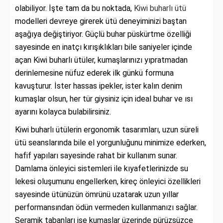
olabiliyor. İşte tam da bu noktada,
Kiwi buharlı ütü
modelleri devreye girerek ütü deneyiminizi baştan
aşağıya değiştiriyor. Güçlü buhar püskürtme özelliği
sayesinde en inatçı kırışıklıkları bile saniyeler içinde
açan Kiwi buharlı ütüler, kumaşlarınızı yıpratmadan
derinlemesine nüfuz ederek ilk günkü formuna
kavuşturur. İster hassas ipekler, ister kalın denim
kumaşlar olsun, her tür giysiniz için ideal buhar ve ısı
ayarını kolayca bulabilirsiniz.
Kiwi buharlı ütülerin ergonomik tasarımları, uzun süreli
ütü seanslarında bile el yorgunluğunu minimize ederken,
hafif yapıları sayesinde rahat bir kullanım sunar.
Damlama önleyici sistemleri ile kıyafetlerinizde su
lekesi oluşumunu engellerken, kireç önleyici özellikleri
sayesinde ütünüzün ömrünü uzatarak uzun yıllar
performansından ödün vermeden kullanmanızı sağlar.
Seramik tabanları ise kumaşlar üzerinde pürüzsüzce