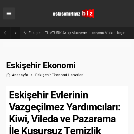
Odunpazarı Yaz Kur’an Kurslarında Değerler Eğitimi Seminerleri Düzenlendi
Eskişehir Ekonomi
Anasayfa
Eskişehir Ekonomi Haberler
i
Eskişehir Evlerinin
Vazgeçilmez Yardımcıları:
Kiwi, Vileda ve Pazarama
İle Kusursuz Temizlik