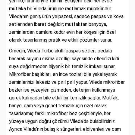
yenilikçi ürünleriyle tanınır. Eskişehir'deki her evde
mutlaka bir Vileda ürününe rastlamak mümkündür.
Vileda'nın geniş ürün yelpazesi, sadece paspas ve kova
setlerinden ibaret değildir; mutfaktan banyoya,
zeminlerden camlara kadar evin her köşesi için özel
olarak tasarlanmış pratik ve etkili çözümler sunar.
Örneğin, Vileda Turbo akıllı paspas setleri, pedala
basarak suyunu sıkma özelliği sayesinde ellerinizi kirli
suya değdirmeden hijyenik bir temizlik imkanı sunar.
Mikrofiber başlıkları, en ince tozları bile yakalayarak
zeminlerinizi lekesiz ve pırıl pırıl yapar. Vileda mikrofiber
bezler ise yüzeyleri çizmeden, deterjan kullanmaya
gerek kalmadan bile etkili bir temizlik sağlar. Mutfak,
banyo, cam veya genel temizlik için özel olarak
tasarlanmış farklı mikrofiber bez çeşitleriyle, her
yüzeye uygun doğru çözümü Vileda'da bulabilirsiniz.
Ayrıca Vileda'nın bulaşık süngerleri, eldivenleri ve cam