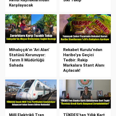
Karşılayacak
Mihalıççık’ın ’Ari Alan’
Rekabet Kurulu’ndan
Statüsü Korunuyor:
Haribo’ya Geçici
Tarım İl Müdürlüğü
Tedbir: Rakip
Sahada
Markalara Stant Alanı
Açılacak!
Millî Elektrikli Tren
TÜKDES’ten Yıllık Kart