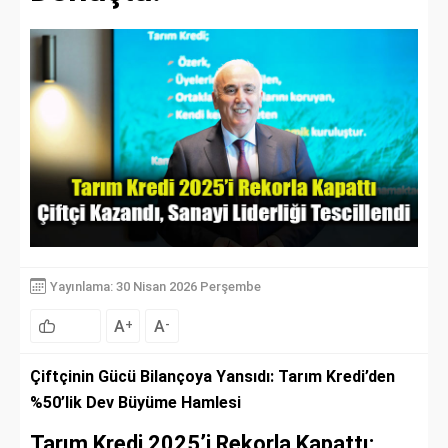
Yayınlama: 30 Nisan 2026 Perşembe
A
A
+
-
Çiftçinin Gücü Bilançoya Yansıdı: Tarım Kredi’den
%50’lik Dev Büyüme Hamlesi
Tarım Kredi 2025’i Rekorla Kapattı: