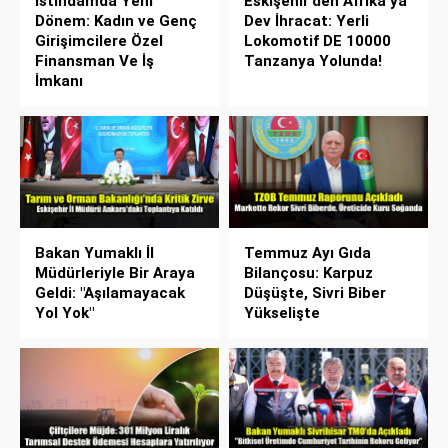
İstihdamda Yeni
Eskişehir’den Afrika’ya
Dönem: Kadın ve Genç
Dev İhracat: Yerli
Girişimcilere Özel
Lokomotif DE 10000
Finansman Ve İş
Tanzanya Yolunda!
İmkanı
Bakan Yumaklı İl
Temmuz Ayı Gıda
Müdürleriyle Bir Araya
Bilançosu: Karpuz
Geldi: "Aşılamayacak
Düşüşte, Sivri Biber
Yol Yok"
Yükselişte