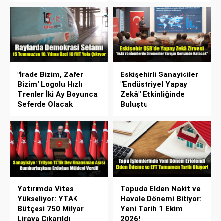
"İrade Bizim, Zafer
Eskişehirli Sanayiciler
Bizim" Logolu Hızlı
"Endüstriyel Yapay
Trenler İki Ay Boyunca
Zekâ" Etkinliğinde
Seferde Olacak
Buluştu
Yatırımda Vites
Tapuda Elden Nakit ve
Yükseliyor: YTAK
Havale Dönemi Bitiyor:
Bütçesi 750 Milyar
Yeni Tarih 1 Ekim
Liraya Çıkarıldı
2026!