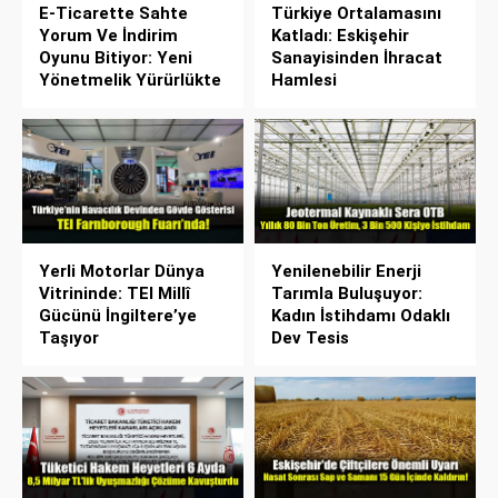
E-Ticarette Sahte
Türkiye Ortalamasını
Yorum Ve İndirim
Katladı: Eskişehir
Oyunu Bitiyor: Yeni
Sanayisinden İhracat
Yönetmelik Yürürlükte
Hamlesi
Yerli Motorlar Dünya
Yenilenebilir Enerji
Vitrininde: TEI Millî
Tarımla Buluşuyor:
Gücünü İngiltere’ye
Kadın İstihdamı Odaklı
Taşıyor
Dev Tesis