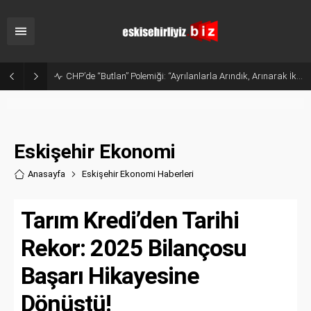
Sanayide Altyapı ve Temizlik Tepkisi: Gürhan Albayrak Küçük Sanayi Esnafını Ziyaret Etti
Eskişehir Ekonomi
Anasayfa
Eskişehir Ekonomi Haberler
i
Tarım Kredi’den Tarihi
Rekor: 2025 Bilançosu
Başarı Hikayesine
Dönüştü!