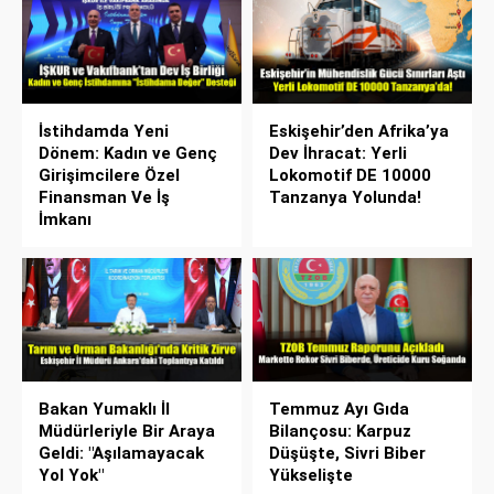
İstihdamda Yeni
Eskişehir’den Afrika’ya
Dönem: Kadın ve Genç
Dev İhracat: Yerli
Girişimcilere Özel
Lokomotif DE 10000
Finansman Ve İş
Tanzanya Yolunda!
İmkanı
Bakan Yumaklı İl
Temmuz Ayı Gıda
Müdürleriyle Bir Araya
Bilançosu: Karpuz
Geldi: "Aşılamayacak
Düşüşte, Sivri Biber
Yol Yok"
Yükselişte