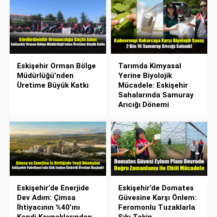
Eskişehir Orman Bölge
Tarımda Kimyasal
Müdürlüğü’nden
Yerine Biyolojik
Üretime Büyük Katkı
Mücadele: Eskişehir
Sahalarında Samuray
Arıcığı Dönemi
Eskişehir’de Enerjide
Eskişehir’de Domates
Dev Adım: Çimsa
Güvesine Karşı Önlem:
İhtiyacının %40’ını
Feromonlu Tuzaklarla
Kendi Kaynaklarından
Sıkı Takip