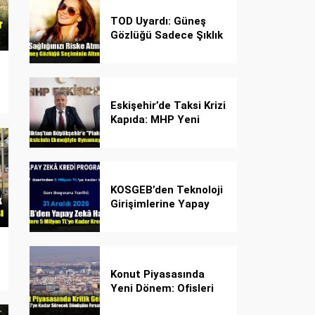
TOD Uyardı: Güneş
Gözlüğü Sadece Şıklık
Değil, Göz İçin Kalkan!
Eskişehir’de Taksi Krizi
Kapıda: MHP Yeni
Plaka Planına Karşı
Çözüm Önerdi
KOSGEB’den Teknoloji
Girişimlerine Yapay
Zekâ Kredi Programı
Konut Piyasasında
Yeni Dönem: Ofisleri
Konuta Dönüştürmek