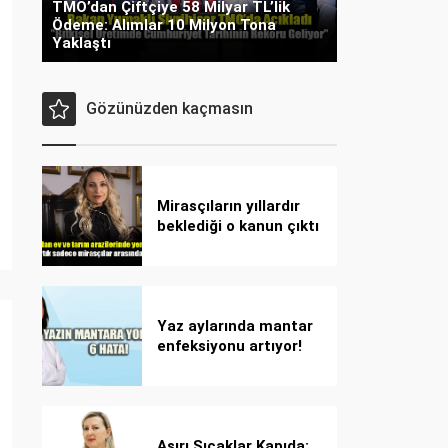
TMO’dan Çiftçiye 58 Milyar TL’lik
Ödeme: Alımlar 10 Milyon Tona
Yaklaştı
Gözünüzden kaçmasın
Mirasçıların yıllardır
beklediği o kanun çıktı
Yaz aylarında mantar
enfeksiyonu artıyor!
Dikkat! Kolay
bulaşıyor, hızla
yayılıyor!
Aşırı Sıcaklar Kapıda: