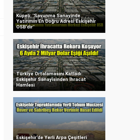
Küpeli: "Savunma Sanayinde
Yatırımın En Doğru Adresi Eskişehir
OSB’dir"
Türkiye Ortalamasını Katladı:
Eskişehir Sanayisinden İhracat
Hamlesi
Eskişehir’de Yerli Arpa Çeşitleri