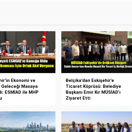
hir’in Ekonomi ve
Belçika’dan Eskişehir’e
 Geleceği Masaya
Ticaret Köprüsü: Belediye
ldı: ESMİAD ile MHP
Başkanı Emir Kır MÜSİAD’ı
u
Ziyaret Etti