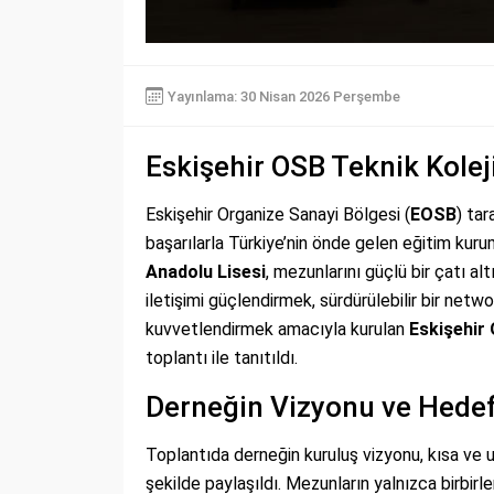
Yayınlama: 30 Nisan 2026 Perşembe
Eskişehir OSB Teknik Kolej
Eskişehir Organize Sanayi Bölgesi (
EOSB
) tar
başarılarla Türkiye’nin önde gelen eğitim kurum
Anadolu Lisesi
, mezunlarını güçlü bir çatı a
iletişimi güçlendirmek, sürdürülebilir bir netw
kuvvetlendirmek amacıyla kurulan
Eskişehir
toplantı ile tanıtıldı.
Derneğin Vizyonu ve Hedef
Toplantıda derneğin kuruluş vizyonu, kısa ve u
şekilde paylaşıldı. Mezunların yalnızca birbirl