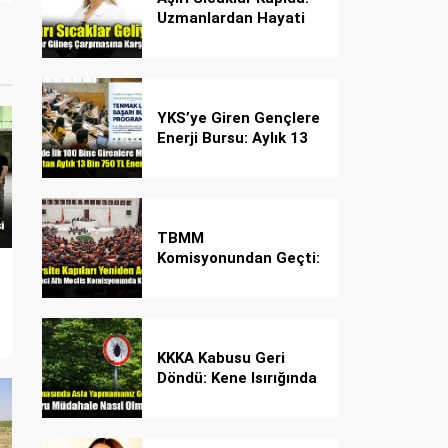
Uzmanlardan Hayati
Güneş Çarpması
Uyarısı!
YKS’ye Giren Gençlere
Enerji Bursu: Aylık 13
Bin 750 TL Başarı
Desteği!
TBMM
Komisyonundan Geçti:
İşte Madde Madde
Yeni Öğrenci Affı
Rehberi
KKKA Kabusu Geri
Döndü: Kene Isırığında
İlk Müdahale Hayat
Kurtarıyor!