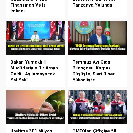
Finansman Ve İş
Tanzanya Yolunda!
İmkanı
Bakan Yumaklı İl
Temmuz Ayı Gıda
Müdürleriyle Bir Araya
Bilançosu: Karpuz
Geldi: "Aşılamayacak
Düşüşte, Sivri Biber
Yol Yok"
Yükselişte
Üretime 301 Milyon
TMO’dan Çiftçiye 58