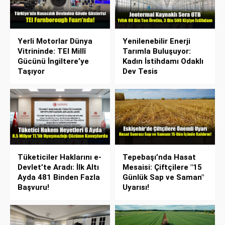
Yerli Motorlar Dünya
Yenilenebilir Enerji
Vitrininde: TEI Millî
Tarımla Buluşuyor:
Gücünü İngiltere’ye
Kadın İstihdamı Odaklı
Taşıyor
Dev Tesis
Tüketiciler Haklarını e-
Tepebaşı’nda Hasat
Devlet’te Aradı: İlk Altı
Mesaisi: Çiftçilere "15
Ayda 481 Binden Fazla
Günlük Sap ve Saman"
Başvuru!
Uyarısı!