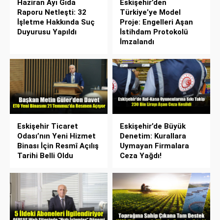
Haziran Ayı Gıda
Eskişehir’den
Raporu Netleşti: 32
Türkiye’ye Model
İşletme Hakkında Suç
Proje: Engelleri Aşan
Duyurusu Yapıldı
İstihdam Protokolü
İmzalandı
Eskişehir Ticaret
Eskişehir’de Büyük
Odası’nın Yeni Hizmet
Denetim: Kurallara
Binası İçin Resmî Açılış
Uymayan Firmalara
Tarihi Belli Oldu
Ceza Yağdı!