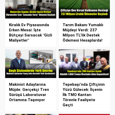
Kiralık Ev Piyasasında
Tarım Bakanı Yumaklı
Erken Mesai: İşte
Müjdeyi Verdi: 237
Bütçeyi Sarsacak "Gizli
Milyon TL’lik Destek
Maliyetler"
Ödemesi Hesaplarda!
Makinist Adaylarına
Tepebaşı’nda Çiftçinin
Müjde: Gerçekçi Tren
Yüzü Gülecek: İlçenin
Sürüşü Laboratuvar
İlk TMO Kantarı
Ortamına Taşınıyor
Törenle Faaliyete
Geçti