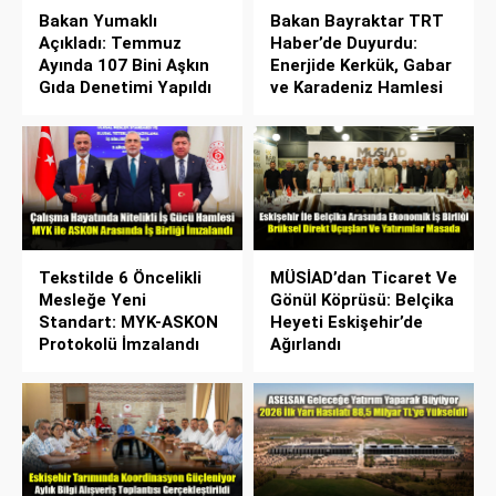
Bakan Yumaklı
Bakan Bayraktar TRT
Açıkladı: Temmuz
Haber’de Duyurdu:
Ayında 107 Bini Aşkın
Enerjide Kerkük, Gabar
Gıda Denetimi Yapıldı
ve Karadeniz Hamlesi
Tekstilde 6 Öncelikli
MÜSİAD’dan Ticaret Ve
Mesleğe Yeni
Gönül Köprüsü: Belçika
Standart: MYK-ASKON
Heyeti Eskişehir’de
Protokolü İmzalandı
Ağırlandı