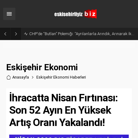
Sanayide Altyapı ve Temizlik Tepkisi: Gürhan Albayrak Küçük Sanayi Esnafını Ziyaret Etti
Eskişehir Ekonomi
Anasayfa
Eskişehir Ekonomi Haberler
i
İhracatta Nisan Fırtınası:
Son 52 Ayın En Yüksek
Artış Oranı Yakalandı!