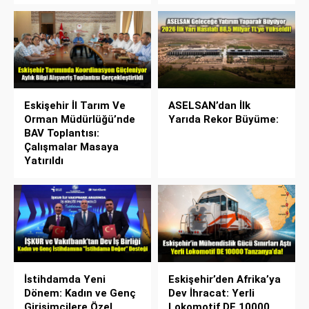
Eskişehir İl Tarım Ve
ASELSAN’dan İlk
Orman Müdürlüğü’nde
Yarıda Rekor Büyüme:
BAV Toplantısı:
Çalışmalar Masaya
Yatırıldı
İstihdamda Yeni
Eskişehir’den Afrika’ya
Dönem: Kadın ve Genç
Dev İhracat: Yerli
Girişimcilere Özel
Lokomotif DE 10000