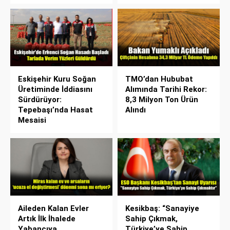
Eskişehir Kuru Soğan
TMO’dan Hububat
Üretiminde İddiasını
Alımında Tarihi Rekor:
Sürdürüyor:
8,3 Milyon Ton Ürün
Tepebaşı’nda Hasat
Alındı
Mesaisi
Aileden Kalan Evler
Kesikbaş: “Sanayiye
Artık İlk İhalede
Sahip Çıkmak,
Yabancıya
Türkiye’ye Sahip