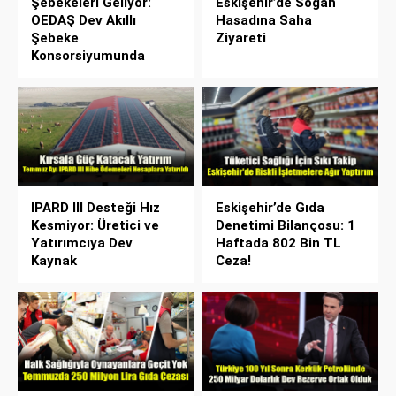
Şebekeleri Geliyor:
Eskişehir’de Soğan
OEDAŞ Dev Akıllı
Hasadına Saha
Şebeke
Ziyareti
Konsorsiyumunda
IPARD III Desteği Hız
Eskişehir’de Gıda
Kesmiyor: Üretici ve
Denetimi Bilançosu: 1
Yatırımcıya Dev
Haftada 802 Bin TL
Kaynak
Ceza!