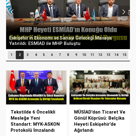
Belçika’dan Eskişehir’e Ticaret Köprüsü: Belediye
A
Başkanı Emir Kır MÜSİAD’ı Ziyaret Etti
D
1
2
3
4
5
6
7
8
9
10
11
12
13
14
15
Tekstilde 6 Öncelikli
MÜSİAD’dan Ticaret Ve
Mesleğe Yeni
Gönül Köprüsü: Belçika
Standart: MYK-ASKON
Heyeti Eskişehir’de
Protokolü İmzalandı
Ağırlandı