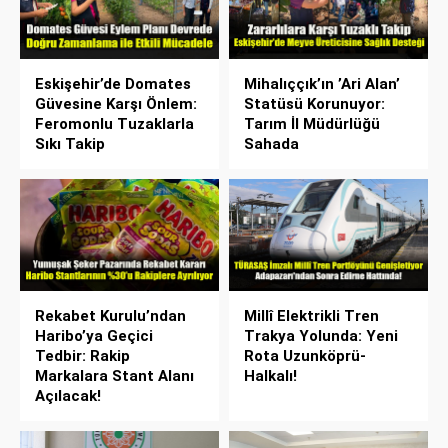
Eskişehir’de Domates
Mihalıççık’ın ’Ari Alan’
Güvesine Karşı Önlem:
Statüsü Korunuyor:
Feromonlu Tuzaklarla
Tarım İl Müdürlüğü
Sıkı Takip
Sahada
Rekabet Kurulu’ndan
Millî Elektrikli Tren
Haribo’ya Geçici
Trakya Yolunda: Yeni
Tedbir: Rakip
Rota Uzunköprü-
Markalara Stant Alanı
Halkalı!
Açılacak!