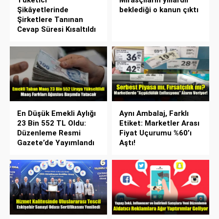
Tüketici
Mirasçıların yıllardır
Şikâyetlerinde
beklediği o kanun çıktı
Şirketlere Tanınan
Cevap Süresi Kısaltıldı
En Düşük Emekli Aylığı
Aynı Ambalaj, Farklı
23 Bin 552 TL Oldu:
Etiket: Marketler Arası
Düzenleme Resmi
Fiyat Uçurumu %60’ı
Gazete’de Yayımlandı
Aştı!