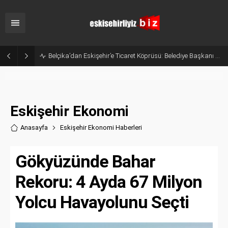
Eskişehir’in Gururu Elif Ertek Millî Takım Kampına Davet Edildi!
Eskişehir Ekonomi
Anasayfa
Eskişehir Ekonomi Haberler
i
Gökyüzünde Bahar
Rekoru: 4 Ayda 67 Milyon
Yolcu Havayolunu Seçti