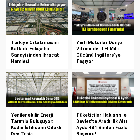
Türkiye Ortalamasını
Yerli Motorlar Dünya
Katladı: Eskişehir
Vitrininde: TEI Millî
Sanayisinden İhracat
Gücünü İngiltere’ye
Hamlesi
Taşıyor
Yenilenebilir Enerji
Tüketiciler Haklarını e-
Tarımla Buluşuyor:
Devlet’te Aradı: İlk Altı
Kadın İstihdamı Odaklı
Ayda 481 Binden Fazla
Dev Tesis
Başvuru!