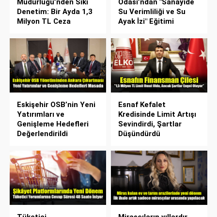
Müdürlüğü’nden Sıkı
Odası’ndan "Sanayide
Denetim: Bir Ayda 1,3
Su Verimliliği ve Su
Milyon TL Ceza
Ayak İzi" Eğitimi
Eskişehir OSB’nin Yeni
Esnaf Kefalet
Yatırımları ve
Kredisinde Limit Artışı
Genişleme Hedefleri
Sevindirdi, Şartlar
Değerlendirildi
Düşündürdü