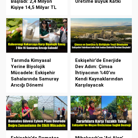
Başladı: 2,4 Milyon
Üretime Büyük Katkı
Kişiye 14,5 Milyar TL
Tarımda Kimyasal
Eskişehir’de Enerjide
Yerine Biyolojik
Dev Adım: Çimsa
Mücadele: Eskişehir
İhtiyacının %40’ını
Sahalarında Samuray
Kendi Kaynaklarından
Arıcığı Dönemi
Karşılayacak
Eskişehir’de Domates
Mihalıççık’ın ’Ari Alan’