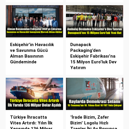
Eskişehir’in Havacılık
Dunapack
ve Savunma Gücü
Packaging’den
Alman Basınının
Eskişehir Fabrikası’na
Gündeminde
15 Milyon Euro’luk Dev
Yatırım
Türkiye İhracatta
"İrade Bizim, Zafer
Vites Artırdı: Yılın İlk
Bizim" Logolu Hızlı
Yarısında 136 Milyar
Trenler İki Ay Boyunca