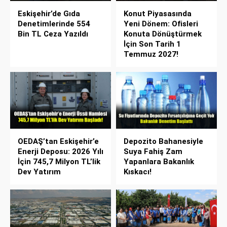
Eskişehir’de Gıda
Konut Piyasasında
Denetimlerinde 554
Yeni Dönem: Ofisleri
Bin TL Ceza Yazıldı
Konuta Dönüştürmek
İçin Son Tarih 1
Temmuz 2027!
OEDAŞ’tan Eskişehir’e
Depozito Bahanesiyle
Enerji Deposu: 2026 Yılı
Suya Fahiş Zam
İçin 745,7 Milyon TL’lik
Yapanlara Bakanlık
Dev Yatırım
Kıskacı!