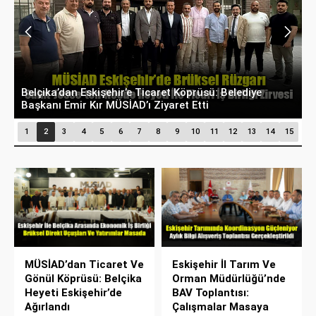
Belçika’dan Eskişehir’e Ticaret Köprüsü: Belediye
A
Başkanı Emir Kır MÜSİAD’ı Ziyaret Etti
D
1
2
3
4
5
6
7
8
9
10
11
12
13
14
15
MÜSİAD’dan Ticaret Ve
Eskişehir İl Tarım Ve
Gönül Köprüsü: Belçika
Orman Müdürlüğü’nde
Heyeti Eskişehir’de
BAV Toplantısı:
Ağırlandı
Çalışmalar Masaya