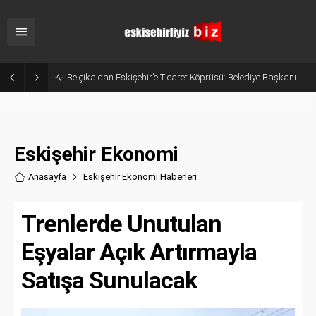
Belçika’dan Eskişehir’e Ticaret Köprüsü: Belediye Başkanı Emir Kır MÜSİAD’ı Ziyaret Etti
Eskişehir Ekonomi
Anasayfa
Eskişehir Ekonomi Haberler
i
Trenlerde Unutulan
Eşyalar Açık Artırmayla
Satışa Sunulacak