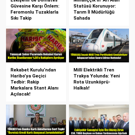
Güvesine Karşı Önlem:
Statüsü Korunuyor:
Feromonlu Tuzaklarla
Tarım İl Müdürlüğü
Sıkı Takip
Sahada
Rekabet Kurulu’ndan
Millî Elektrikli Tren
Haribo’ya Geçici
Trakya Yolunda: Yeni
Tedbir: Rakip
Rota Uzunköprü-
Markalara Stant Alanı
Halkalı!
Açılacak!