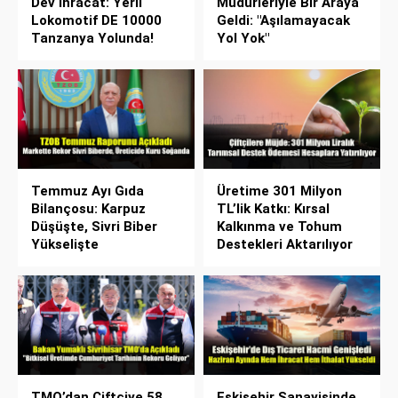
Dev İhracat: Yerli
Müdürleriyle Bir Araya
Lokomotif DE 10000
Geldi: "Aşılamayacak
Tanzanya Yolunda!
Yol Yok"
Temmuz Ayı Gıda
Üretime 301 Milyon
Bilançosu: Karpuz
TL’lik Katkı: Kırsal
Düşüşte, Sivri Biber
Kalkınma ve Tohum
Yükselişte
Destekleri Aktarılıyor
TMO’dan Çiftçiye 58
Eskişehir Sanayisinde