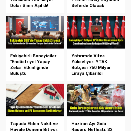
Dolar Sınırı Aşıl dı!
Seferde Olacak
Eskişehirli Sanayiciler
Yatırımda Vites
"Endüstriyel Yapay
Yükseliyor: YTAK
Zekâ" Etkinliğinde
Bütçesi 750 Milyar
Buluştu
Liraya Çıkarıldı
Tapuda Elden Nakit ve
Haziran Ayı Gıda
Havale Dönemi Bitiyor:
Raporu Netleşti: 32