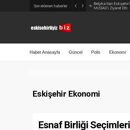
Belçika’dan Eskişehir’
Son eklenen haberler
MÜSİAD’ı Ziyaret Etti
Haber Anasayfa
Güncel
Polis
Ekonomi
Eskişehir Ekonomi
Esnaf Birliği Seçimler