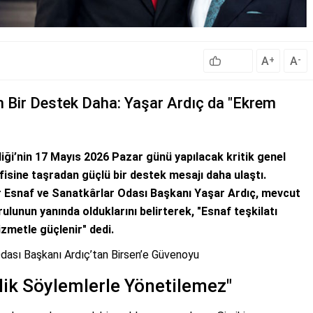
A
A
+
-
n Bir Destek Daha: Yaşar Ardıç da "Ekrem
liği’nin 17 Mayıs 2026 Pazar günü yapılacak kritik genel
isine taşradan güçlü bir destek mesajı daha ulaştı.
lar Esnaf ve Sanatkârlar Odası Başkanı Yaşar Ardıç, mevcut
ulunun yanında olduklarını belirterek, "Esnaf teşkilatı
izmetle güçlenir" dedi.
 Odası Başkanı Ardıç’tan Birsen’e Güvenoyu
rlik Söylemlerle Yönetilemez"