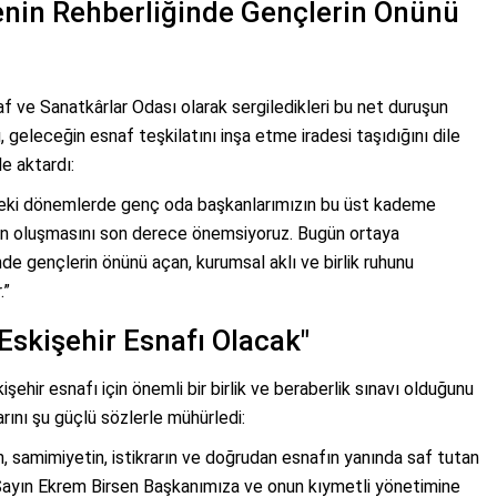
enin Rehberliğinde Gençlerin Önünü
snaf ve Sanatkârlar Odası olarak sergiledikleri bu net duruşun
 geleceğin esnaf teşkilatını inşa etme iradesi taşıdığını dile
e aktardı:
deki dönemlerde genç oda başkanlarımızın bu üst kademe
nın oluşmasını son derece önemsiyoruz. Bugün ortaya
e gençlerin önünü açan, kurumsal aklı ve birlik ruhunu
.”
skişehir Esnafı Olacak"
ehir esnafı için önemli bir birlik ve beraberlik sınavı olduğunu
rını şu güçlü sözlerle mühürledi:
, samimiyetin, istikrarın ve doğrudan esnafın yanında saf tutan
 Sayın Ekrem Birsen Başkanımıza ve onun kıymetli yönetimine