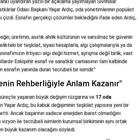
nkı uyandıran yazılı bir açıklama yayımlayan Sivrihisar
natkârlar Odası Başkanı Yaşar Ardıç, oda yönetimlerinin popülist
ı çizdi. Esnafın gerçekçi çözümler beklediğini ifade eden Ardıç,
eğin, üretimin, asırlık ahilik kültürünün ve sarsılmaz bir güvenin
elikteki bir teşkilat, siyasi hesaplarla, algı çalışmalarıyla ya da
nafımızın ihtiyacı algı değil hizmet, ayrışma değil birlik, vaat
llardır Eskişehir esnaf ve sanatkâr camiasının tam kalbinde
n esnafın yanında duran tecrübeli bir isimdir.”
benin Rehberliğiyle Anlam Kazanır"
n süreçte yaşanan büyük değişim rüzgarına ve
17 oda
Yaşar Ardıç, bu kabuk değişiminin teşkilat yapısına yeni bir
etti. Ancak başarının sadece enerjiden ibaret olmadığını
vizyon ile tecrübeli isimlerin kurumsal birikiminin aynı ortak
en büyük kazanım olacağını söyledi.