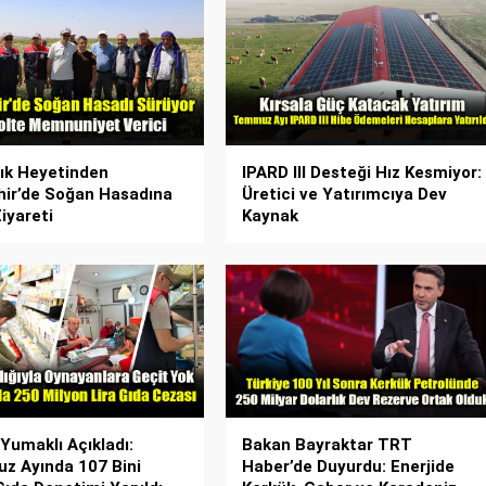
ık Heyetinden
IPARD III Desteği Hız Kesmiyor:
hir’de Soğan Hasadına
Üretici ve Yatırımcıya Dev
iyareti
Kaynak
Yumaklı Açıkladı:
Bakan Bayraktar TRT
 Ayında 107 Bini
Haber’de Duyurdu: Enerjide