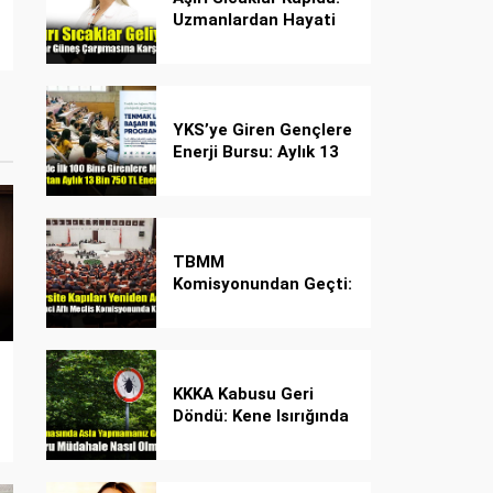
Uzmanlardan Hayati
Güneş Çarpması
Uyarısı!
YKS’ye Giren Gençlere
Enerji Bursu: Aylık 13
Bin 750 TL Başarı
Desteği!
TBMM
Komisyonundan Geçti:
İşte Madde Madde
Yeni Öğrenci Affı
Rehberi
KKKA Kabusu Geri
Döndü: Kene Isırığında
İlk Müdahale Hayat
Kurtarıyor!