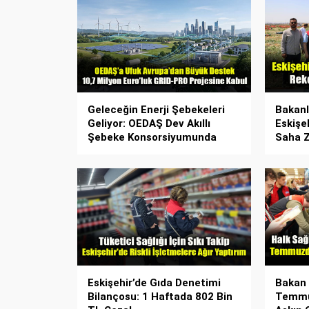
Geleceğin Enerji Şebekeleri
Bakanl
Geliyor: OEDAŞ Dev Akıllı
Eskişe
Şebeke Konsorsiyumunda
Saha Z
Eskişehir’de Gıda Denetimi
Bakan 
Bilançosu: 1 Haftada 802 Bin
Temmuz