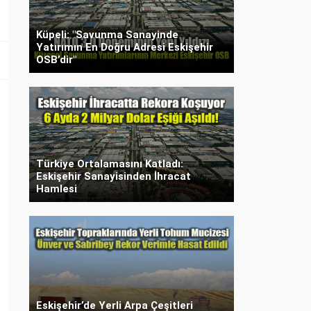
Küpeli: "Savunma Sanayinde
Yatırımın En Doğru Adresi Eskişehir
OSB’dir"
Türkiye Ortalamasını Katladı:
Eskişehir Sanayisinden İhracat
Hamlesi
Eskişehir’de Yerli Arpa Çeşitleri