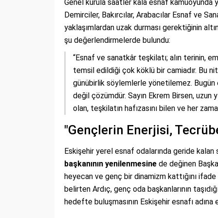
Genel kurula saatler kala esnaf kamuoyunda ya
Demirciler, Bakırcılar, Arabacılar Esnaf ve Sa
yaklaşımlardan uzak durması gerektiğinin altın
şu değerlendirmelerde bulundu:
“Esnaf ve sanatkâr teşkilatı; alın terinin, em
temsil edildiği çok köklü bir camiadır. Bu nit
günübirlik söylemlerle yönetilemez. Bugün es
değil çözümdür. Sayın Ekrem Birsen, uzun yı
olan, teşkilatın hafızasını bilen ve her zama
"Gençlerin Enerjisi, Tecrü
Eskişehir yerel esnaf odalarında geride kala
başkanının yenilenmesine
de değinen Başkan 
heyecan ve genç bir dinamizm kattığını ifade 
belirten Ardıç, genç oda başkanlarının taşıdığı 
hedefte buluşmasının Eskişehir esnafı adına 