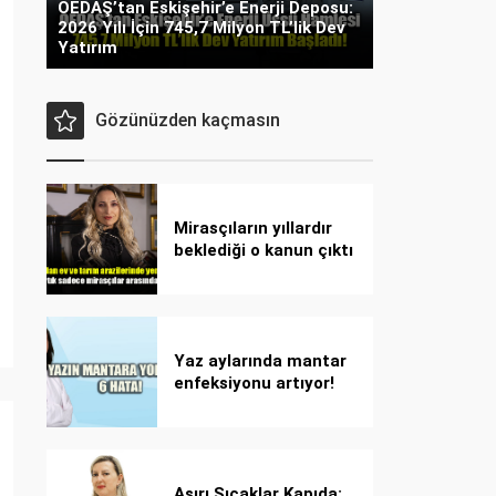
OEDAŞ’tan Eskişehir’e Enerji Deposu:
2026 Yılı İçin 745,7 Milyon TL’lik Dev
Yatırım
Gözünüzden kaçmasın
Mirasçıların yıllardır
beklediği o kanun çıktı
Yaz aylarında mantar
enfeksiyonu artıyor!
Dikkat! Kolay
bulaşıyor, hızla
yayılıyor!
Aşırı Sıcaklar Kapıda: