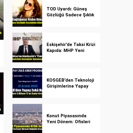
TOD Uyardı: Güneş
Gözlüğü Sadece Şıklık
Değil, Göz İçin Kalkan!
Eskişehir’de Taksi Krizi
Kapıda: MHP Yeni
Plaka Planına Karşı
Çözüm Önerdi
KOSGEB’den Teknoloji
Girişimlerine Yapay
Zekâ Kredi Programı
Konut Piyasasında
Yeni Dönem: Ofisleri
Konuta Dönüştürmek