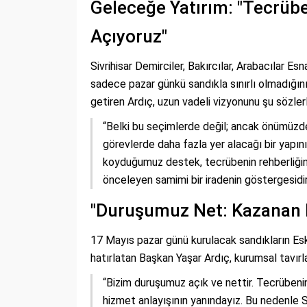
Geleceğe Yatırım: "Tecrüb
Açıyoruz"
Sivrihisar Demirciler, Bakırcılar, Arabacılar E
sadece pazar günkü sandıkla sınırlı olmadığını,
getiren Ardıç, uzun vadeli vizyonunu şu sözlerl
“Belki bu seçimlerde değil; ancak önümüz
görevlerde daha fazla yer alacağı bir yapı
koyduğumuz destek, tecrübenin rehberliğind
önceleyen samimi bir iradenin göstergesidir
"Duruşumuz Net: Kazanan E
17 Mayıs pazar günü kurulacak sandıkların Eskiş
hatırlatan Başkan Yaşar Ardıç, kurumsal tavırla
“Bizim duruşumuz açık ve nettir. Tecrübenin
hizmet anlayışının yanındayız. Bu nedenle