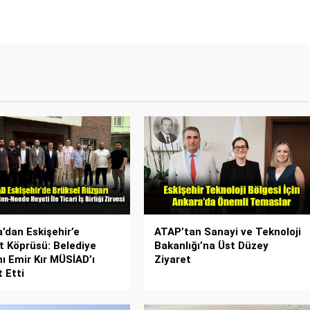
a’dan Eskişehir’e
ATAP’tan Sanayi ve Teknoloji
t Köprüsü: Belediye
Bakanlığı’na Üst Düzey
ı Emir Kır MÜSİAD’ı
Ziyaret
 Etti