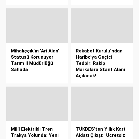
Mihalıççık’ın ’Ari Alan’
Rekabet Kurulu’ndan
Statüsü Korunuyor:
Haribo’ya Geçici
Tarım İl Müdürlüğü
Tedbir: Rakip
Sahada
Markalara Stant Alanı
Açılacak!
Millî Elektrikli Tren
TÜKDES’ten Yıllık Kart
Trakya Yolunda: Yeni
Aidatı Çıkışı: "Ücretsiz