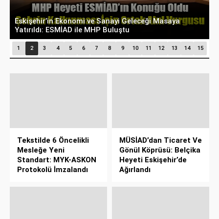
Eskişehir’in Ekonomi ve Sanayi Geleceği Masaya
B
Yatırıldı: ESMİAD ile MHP Buluştu
B
1
2
3
4
5
6
7
8
9
10
11
12
13
14
15
Tekstilde 6 Öncelikli
MÜSİAD’dan Ticaret Ve
Mesleğe Yeni
Gönül Köprüsü: Belçika
Standart: MYK-ASKON
Heyeti Eskişehir’de
Protokolü İmzalandı
Ağırlandı