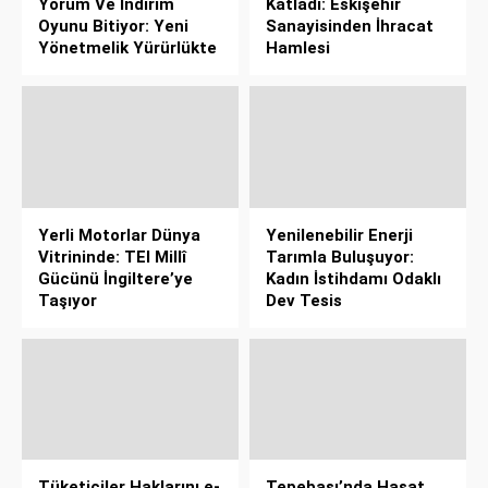
Yorum Ve İndirim
Katladı: Eskişehir
Oyunu Bitiyor: Yeni
Sanayisinden İhracat
Yönetmelik Yürürlükte
Hamlesi
Yerli Motorlar Dünya
Yenilenebilir Enerji
Vitrininde: TEI Millî
Tarımla Buluşuyor:
Gücünü İngiltere’ye
Kadın İstihdamı Odaklı
Taşıyor
Dev Tesis
Tüketiciler Haklarını e-
Tepebaşı’nda Hasat