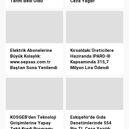
Tarihi Belli Oldu
Ceza Yağdı!
Elektrik Abonelerine
Kırsaldaki Üreticilere
Büyük Kolaylık:
Haziranda IPARD-III
www.oepsas.com.tr
Kapsamında 315,7
Baştan Sona Yenilendi
Milyon Lira Ödendi
KOSGEB’den Teknoloji
Eskişehir’de Gıda
Girişimlerine Yapay
Denetimlerinde 554
Zekâ Kredi Programı
Bin TL Ceza Yazıldı