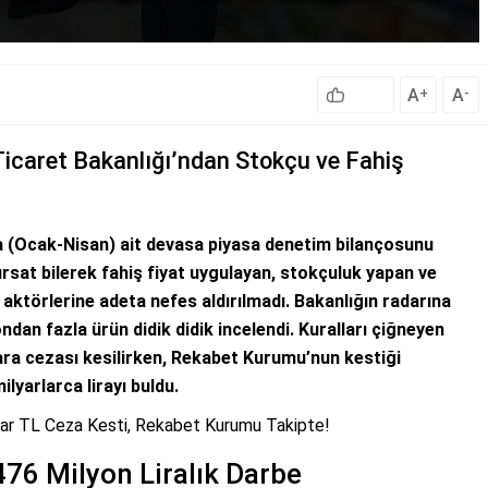
A
A
+
-
Ticaret Bakanlığı’ndan Stokçu ve Fahiş
yına (Ocak-Nisan) ait devasa piyasa denetim bilançosunu
rsat bilerek fahiş fiyat uygulayan, stokçuluk yapan ve
aktörlerine adeta nefes aldırılmadı. Bakanlığın radarına
ndan fazla ürün didik didik incelendi. Kuralları çiğneyen
para cezası kesilirken, Rekabet Kurumu’nun kestiği
ilyarlarca lirayı buldu.
lyar TL Ceza Kesti, Rekabet Kurumu Takipte!
476 Milyon Liralık Darbe