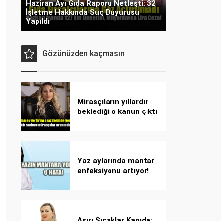
Haziran Ayı Gıda Raporu Netleşti: 32
İşletme Hakkında Suç Duyurusu
Yapıldı
Gözünüzden kaçmasın
Mirasçıların yıllardır
beklediği o kanun çıktı
Yaz aylarında mantar
enfeksiyonu artıyor!
Dikkat! Kolay
bulaşıyor, hızla
yayılıyor!
Aşırı Sıcaklar Kapıda: