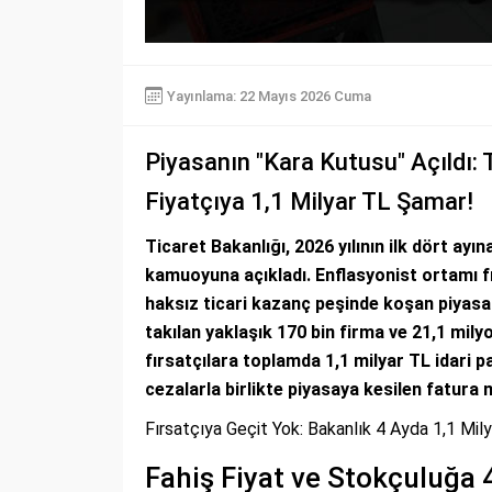
Yayınlama: 22 Mayıs 2026 Cuma
Piyasanın "Kara Kutusu" Açıldı: 
Fiyatçıya 1,1 Milyar TL Şamar!
Ticaret Bakanlığı, 2026 yılının ilk dört a
kamuoyuna açıkladı. Enflasyonist ortamı fı
haksız ticari kazanç peşinde koşan piyasa 
takılan yaklaşık 170 bin firma ve 21,1 milyo
fırsatçılara toplamda 1,1 milyar TL idari 
cezalarla birlikte piyasaya kesilen fatura m
Fırsatçıya Geçit Yok: Bakanlık 4 Ayda 1,1 Mi
Fahiş Fiyat ve Stokçuluğa 