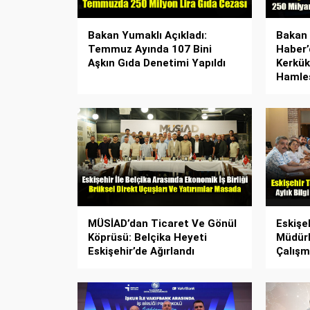
Bakan Yumaklı Açıkladı:
Bakan
Temmuz Ayında 107 Bini
Haber’
Aşkın Gıda Denetimi Yapıldı
Kerkük
Hamle
MÜSİAD’dan Ticaret Ve Gönül
Eskişe
Köprüsü: Belçika Heyeti
Müdürl
Eskişehir’de Ağırlandı
Çalışm