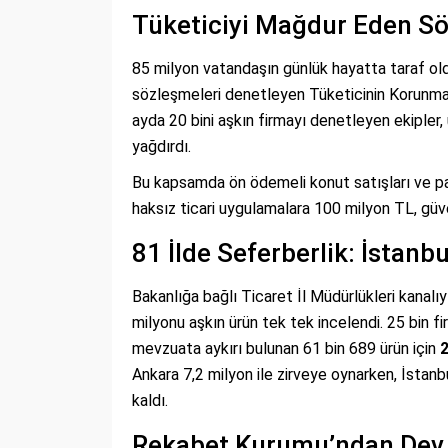
Tüketiciyi Mağdur Eden S
85 milyon vatandaşın günlük hayatta taraf old
sözleşmeleri denetleyen Tüketicinin Korunma
ayda 20 bini aşkın firmayı denetleyen ekipler,
yağdırdı.
Bu kapsamda ön ödemeli konut satışları ve pak
haksız ticari uygulamalara 100 milyon TL, güve
81 İlde Seferberlik: İstanb
Bakanlığa bağlı Ticaret İl Müdürlükleri kanalı
milyonu aşkın ürün tek tek incelendi. 25 bin
mevzuata aykırı bulunan 61 bin 689 ürün için
2
Ankara 7,2 milyon ile zirveye oynarken, İstanb
kaldı.
Rekabet Kurumu’ndan Dev F