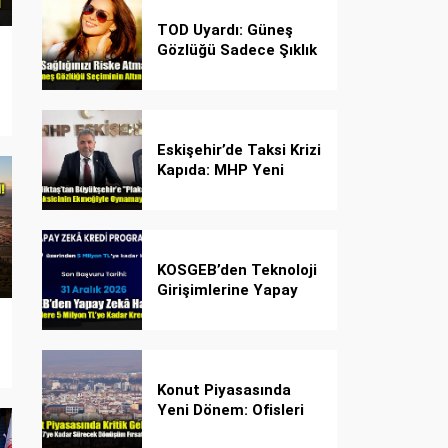
TOD Uyardı: Güneş
Gözlüğü Sadece Şıklık
Değil, Göz İçin Kalkan!
Eskişehir’de Taksi Krizi
Kapıda: MHP Yeni
Plaka Planına Karşı
Çözüm Önerdi
KOSGEB’den Teknoloji
Girişimlerine Yapay
Zekâ Kredi Programı
Konut Piyasasında
Yeni Dönem: Ofisleri
Konuta Dönüştürmek