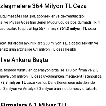
özleşmelere 364 Milyon TL Ceza
uğu mesafeli satışlar, abonelikler ve devremülk gibi
sı ve Piyasa Gözetimi Genel Müdürlüğü de boş durmadı. İlk 4
 usulsüzlük tespit ettiği 667 firmaya
364,3 milyon TL
ceza
et turlardaki aykırılıklara 258 milyon TL, aldatıcı reklam ve
nsiz ürün arzına ise 6,1 milyon TL ceza kesildi.
ul ve Ankara Başta
yla taşrada yürütülen operasyonlarda ise 118 bin firma ve 21,1
 firmaya 350 milyon TL ceza uygulanırken, megakent İstanbul’da
78,3 milyon TL
ceza kesildi. Denetlenen ürün adetlerinde
ul 3 milyon ve Antalya 2,3 milyon ürün incelemesiyle takipte
irmalara 6,1 Milyar TL!