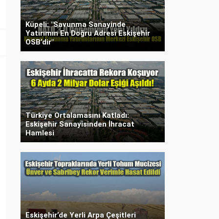
Küpeli: "Savunma Sanayinde
Yatırımın En Doğru Adresi Eskişehir
OSB’dir"
Türkiye Ortalamasını Katladı:
Eskişehir Sanayisinden İhracat
Hamlesi
Eskişehir’de Yerli Arpa Çeşitleri