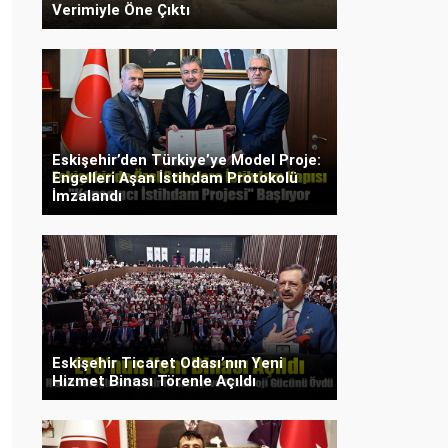
Verimiyle Öne Çıktı
Eskişehir’den Türkiye’ye Model Proje:
Engelleri Aşan İstihdam Protokolü
İmzalandı
Eskişehir Ticaret Odası’nın Yeni
Hizmet Binası Törenle Açıldı