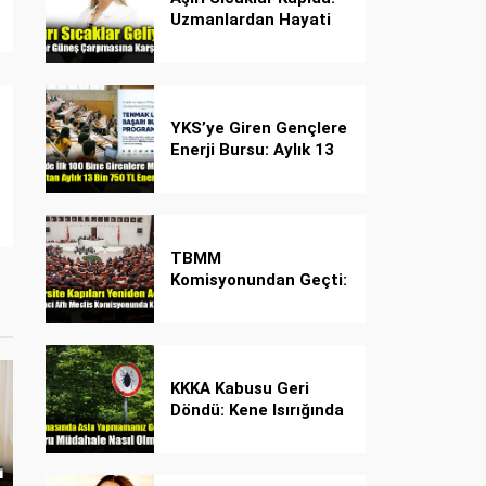
Uzmanlardan Hayati
Güneş Çarpması
Uyarısı!
YKS’ye Giren Gençlere
Enerji Bursu: Aylık 13
Bin 750 TL Başarı
Desteği!
TBMM
Komisyonundan Geçti:
İşte Madde Madde
Yeni Öğrenci Affı
Rehberi
KKKA Kabusu Geri
Döndü: Kene Isırığında
İlk Müdahale Hayat
Kurtarıyor!