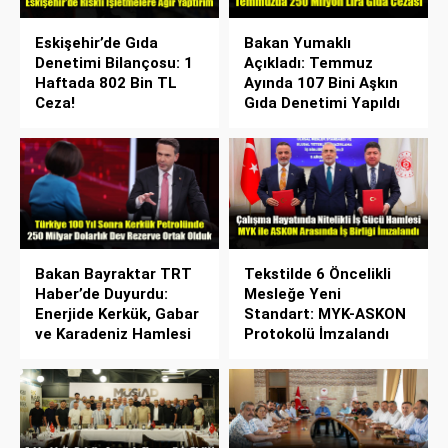
Eskişehir’de Gıda
Bakan Yumaklı
Denetimi Bilançosu: 1
Açıkladı: Temmuz
Haftada 802 Bin TL
Ayında 107 Bini Aşkın
Ceza!
Gıda Denetimi Yapıldı
Bakan Bayraktar TRT
Tekstilde 6 Öncelikli
Haber’de Duyurdu:
Mesleğe Yeni
Enerjide Kerkük, Gabar
Standart: MYK-ASKON
ve Karadeniz Hamlesi
Protokolü İmzalandı