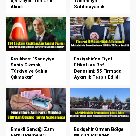
8,3 Milyon Ton Ürün
Yabancıya
Alındı
Satılmayacak
Kesikbaş: “Sanayiye
Eskişehir’de Fiyat
Sahip Çıkmak,
Etiketi ve Raf
Türkiye’ye Sahip
Denetimi: 55 Firmada
Çıkmaktır”
Aykırılık Tespit Edildi
Emekli Sandığı Zam
Eskişehir Orman Bölge
Farkı Ödemeleri
Müdürlüğü’nden