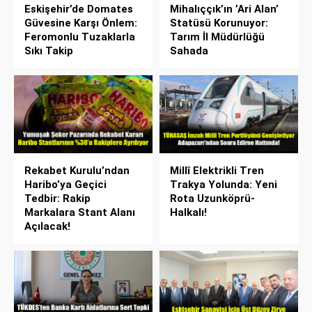
Eskişehir’de Domates
Mihalıççık’ın ’Ari Alan’
Güvesine Karşı Önlem:
Statüsü Korunuyor:
Feromonlu Tuzaklarla
Tarım İl Müdürlüğü
Sıkı Takip
Sahada
Rekabet Kurulu’ndan
Millî Elektrikli Tren
Haribo’ya Geçici
Trakya Yolunda: Yeni
Tedbir: Rakip
Rota Uzunköprü-
Markalara Stant Alanı
Halkalı!
Açılacak!