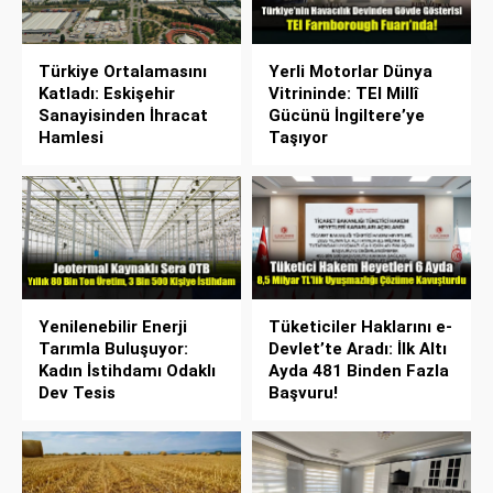
Türkiye Ortalamasını
Yerli Motorlar Dünya
Katladı: Eskişehir
Vitrininde: TEI Millî
Sanayisinden İhracat
Gücünü İngiltere’ye
Hamlesi
Taşıyor
Yenilenebilir Enerji
Tüketiciler Haklarını e-
Tarımla Buluşuyor:
Devlet’te Aradı: İlk Altı
Kadın İstihdamı Odaklı
Ayda 481 Binden Fazla
Dev Tesis
Başvuru!