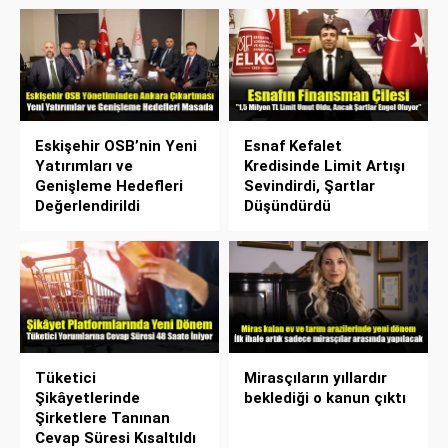
Eskişehir OSB’nin Yeni
Esnaf Kefalet
Yatırımları ve
Kredisinde Limit Artışı
Genişleme Hedefleri
Sevindirdi, Şartlar
Değerlendirildi
Düşündürdü
Tüketici
Mirasçıların yıllardır
Şikâyetlerinde
beklediği o kanun çıktı
Şirketlere Tanınan
Cevap Süresi Kısaltıldı