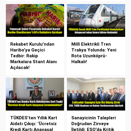
Rekabet Kurulu’ndan
Millî Elektrikli Tren
Haribo’ya Geçici
Trakya Yolunda: Yeni
Tedbir: Rakip
Rota Uzunköprü-
Markalara Stant Alanı
Halkalı!
Açılacak!
TÜKDES’ten Yıllık Kart
Sanayicinin Talepleri
Aidatı Çıkışı: "Ücretsiz
Doğrudan Zirveye
Kredi Kartı Anayasal
İletildi: ESO’da Kritik