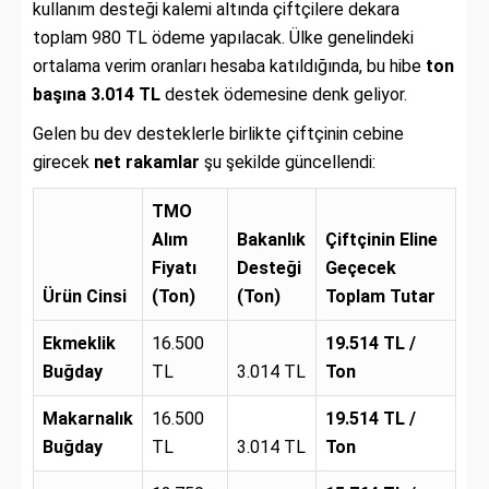
kullanım desteği kalemi altında çiftçilere dekara
toplam 980 TL ödeme yapılacak. Ülke genelindeki
ortalama verim oranları hesaba katıldığında, bu hibe
ton
başına 3.014 TL
destek ödemesine denk geliyor.
Gelen bu dev desteklerle birlikte çiftçinin cebine
girecek
net rakamlar
şu şekilde güncellendi:
TMO
Alım
Bakanlık
Çiftçinin Eline
Fiyatı
Desteği
Geçecek
Ürün Cinsi
(Ton)
(Ton)
Toplam Tutar
Ekmeklik
16.500
19.514 TL /
Buğday
TL
3.014 TL
Ton
Makarnalık
16.500
19.514 TL /
Buğday
TL
3.014 TL
Ton