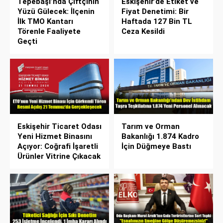
Tepebaşı’nda Çiftçinin
Eskişehir’de Etiket ve
Yüzü Gülecek: İlçenin
Fiyat Denetimi: Bir
İlk TMO Kantarı
Haftada 127 Bin TL
Törenle Faaliyete
Ceza Kesildi
Geçti
Eskişehir Ticaret Odası
Tarım ve Orman
Yeni Hizmet Binasını
Bakanlığı 1.874 Kadro
Açıyor: Coğrafi İşaretli
İçin Düğmeye Bastı
Ürünler Vitrine Çıkacak