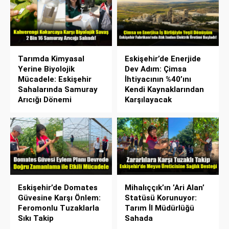
Tarımda Kimyasal
Eskişehir’de Enerjide
Yerine Biyolojik
Dev Adım: Çimsa
Mücadele: Eskişehir
İhtiyacının %40’ını
Sahalarında Samuray
Kendi Kaynaklarından
Arıcığı Dönemi
Karşılayacak
Eskişehir’de Domates
Mihalıççık’ın ’Ari Alan’
Güvesine Karşı Önlem:
Statüsü Korunuyor:
Feromonlu Tuzaklarla
Tarım İl Müdürlüğü
Sıkı Takip
Sahada