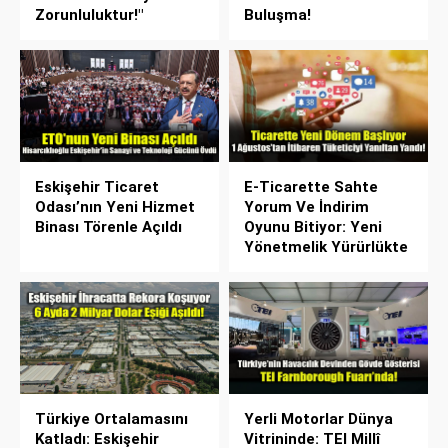
Zorunluluktur!"
Buluşma!
Eskişehir Ticaret
E-Ticarette Sahte
Odası’nın Yeni Hizmet
Yorum Ve İndirim
Binası Törenle Açıldı
Oyunu Bitiyor: Yeni
Yönetmelik Yürürlükte
Türkiye Ortalamasını
Yerli Motorlar Dünya
Katladı: Eskişehir
Vitrininde: TEI Millî