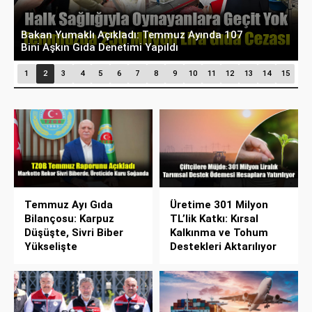
Bakan Bayraktar TRT Haber’de Duyurdu: Enerjide
T
Kerkük, Gabar ve Karadeniz Hamlesi
A
1
2
3
4
5
6
7
8
9
10
11
12
13
14
15
Temmuz Ayı Gıda
Üretime 301 Milyon
Bilançosu: Karpuz
TL’lik Katkı: Kırsal
Düşüşte, Sivri Biber
Kalkınma ve Tohum
Yükselişte
Destekleri Aktarılıyor