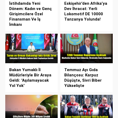
İstihdamda Yeni
Eskişehir’den Afrika’ya
Dönem: Kadın ve Genç
Dev İhracat: Yerli
Girişimcilere Özel
Lokomotif DE 10000
Finansman Ve İş
Tanzanya Yolunda!
İmkanı
Bakan Yumaklı İl
Temmuz Ayı Gıda
Müdürleriyle Bir Araya
Bilançosu: Karpuz
Geldi: "Aşılamayacak
Düşüşte, Sivri Biber
Yol Yok"
Yükselişte