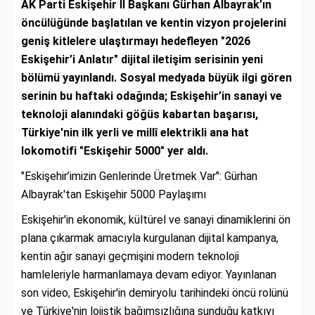
AK Parti Eskişehir İl Başkanı Gürhan Albayrak’ın
öncülüğünde başlatılan ve kentin vizyon projelerini
geniş kitlelere ulaştırmayı hedefleyen "2026
Eskişehir’i Anlatır" dijital iletişim serisinin yeni
bölümü yayınlandı. Sosyal medyada büyük ilgi gören
serinin bu haftaki odağında; Eskişehir’in sanayi ve
teknoloji alanındaki göğüs kabartan başarısı,
Türkiye'nin ilk yerli ve millî elektrikli ana hat
lokomotifi "Eskişehir 5000" yer aldı.
"Eskişehir’imizin Genlerinde Üretmek Var": Gürhan
Albayrak'tan Eskişehir 5000 Paylaşımı
Eskişehir'in ekonomik, kültürel ve sanayi dinamiklerini ön
plana çıkarmak amacıyla kurgulanan dijital kampanya,
kentin ağır sanayi geçmişini modern teknoloji
hamleleriyle harmanlamaya devam ediyor. Yayınlanan
son video, Eskişehir'in demiryolu tarihindeki öncü rolünü
ve Türkiye'nin lojistik bağımsızlığına sunduğu katkıyı