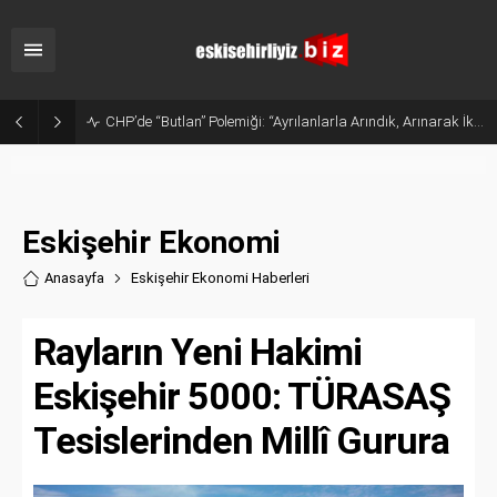
Sanayide Altyapı ve Temizlik Tepkisi: Gürhan Albayrak Küçük Sanayi Esnafını Ziyaret Etti
Eskişehir Ekonomi
Anasayfa
Eskişehir Ekonomi Haberler
i
Rayların Yeni Hakimi
Eskişehir 5000: TÜRASAŞ
Tesislerinden Millî Gurura