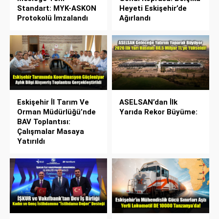
Standart: MYK-ASKON
Heyeti Eskişehir’de
Protokolü İmzalandı
Ağırlandı
Eskişehir İl Tarım Ve
ASELSAN’dan İlk
Orman Müdürlüğü’nde
Yarıda Rekor Büyüme:
BAV Toplantısı:
Çalışmalar Masaya
Yatırıldı