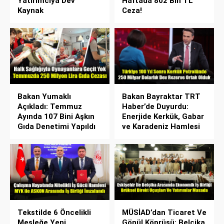
Yatırımcıya Dev
Haftada 802 Bin TL
Kaynak
Ceza!
Bakan Yumaklı
Bakan Bayraktar TRT
Açıkladı: Temmuz
Haber’de Duyurdu:
Ayında 107 Bini Aşkın
Enerjide Kerkük, Gabar
Gıda Denetimi Yapıldı
ve Karadeniz Hamlesi
Tekstilde 6 Öncelikli
MÜSİAD’dan Ticaret Ve
Mesleğe Yeni
Gönül Köprüsü: Belçika