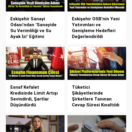
Eskişehir Sanayi
Eskişehir OSB’nin Yeni
Odası’ndan "Sanayide
Yatırımları ve
Su Verimliliği ve Su
Genişleme Hedefleri
Ayak İzi" Eğitimi
Değerlendirildi
Esnaf Kefalet
Tüketici
Kredisinde Limit Artışı
Şikâyetlerinde
Sevindirdi, Şartlar
Şirketlere Tanınan
Düşündürdü
Cevap Süresi Kısaltıldı