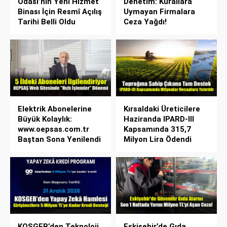
Odası’nın Yeni Hizmet
Denetim: Kurallara
Binası İçin Resmî Açılış
Uymayan Firmalara
Tarihi Belli Oldu
Ceza Yağdı!
Elektrik Abonelerine
Kırsaldaki Üreticilere
Büyük Kolaylık:
Haziranda IPARD-III
www.oepsas.com.tr
Kapsamında 315,7
Baştan Sona Yenilendi
Milyon Lira Ödendi
KOSGEB’den Teknoloji
Eskişehir’de Gıda