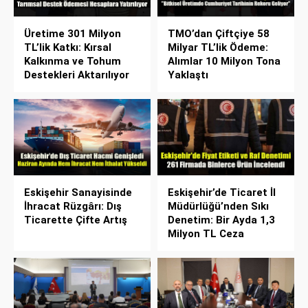
Üretime 301 Milyon
TMO’dan Çiftçiye 58
TL’lik Katkı: Kırsal
Milyar TL’lik Ödeme:
Kalkınma ve Tohum
Alımlar 10 Milyon Tona
Destekleri Aktarılıyor
Yaklaştı
Eskişehir Sanayisinde
Eskişehir’de Ticaret İl
İhracat Rüzgârı: Dış
Müdürlüğü’nden Sıkı
Ticarette Çifte Artış
Denetim: Bir Ayda 1,3
Milyon TL Ceza