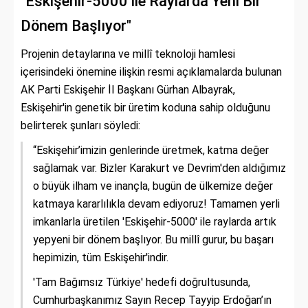
"Eskişehir-5000 ile Raylarda Yeni Bir
Dönem Başlıyor"
Projenin detaylarına ve millî teknoloji hamlesi
içerisindeki önemine ilişkin resmi açıklamalarda bulunan
AK Parti Eskişehir İl Başkanı Gürhan Albayrak,
Eskişehir'in genetik bir üretim koduna sahip olduğunu
belirterek şunları söyledi:
“Eskişehir’imizin genlerinde üretmek, katma değer
sağlamak var. Bizler Karakurt ve Devrim'den aldığımız
o büyük ilham ve inançla, bugün de ülkemize değer
katmaya kararlılıkla devam ediyoruz! Tamamen yerli
imkanlarla üretilen 'Eskişehir-5000' ile raylarda artık
yepyeni bir dönem başlıyor. Bu millî gurur, bu başarı
hepimizin, tüm Eskişehir'indir.
'Tam Bağımsız Türkiye' hedefi doğrultusunda,
Cumhurbaşkanımız Sayın Recep Tayyip Erdoğan’ın