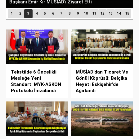
Başkanı Emir Kır MÜSİAD’ı Ziyaret Etti
D
1
2
3
4
5
6
7
8
9
10
11
12
13
14
15
Tekstilde 6 Öncelikli
MÜSİAD’dan Ticaret Ve
Mesleğe Yeni
Gönül Köprüsü: Belçika
Standart: MYK-ASKON
Heyeti Eskişehir’de
Protokolü İmzalandı
Ağırlandı