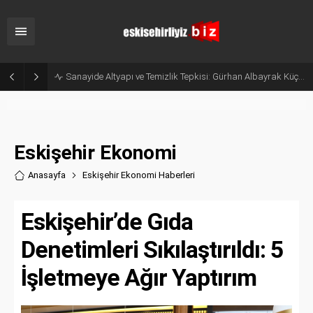
Sanayide Altyapı ve Temizlik Tepkisi: Gürhan Albayrak Küçük Sanayi Esnafını Ziyaret Etti
Eskişehir Ekonomi
Anasayfa
Eskişehir Ekonomi Haberler
i
Eskişehir’de Gıda
Denetimleri Sıkılaştırıldı: 5
İşletmeye Ağır Yaptırım