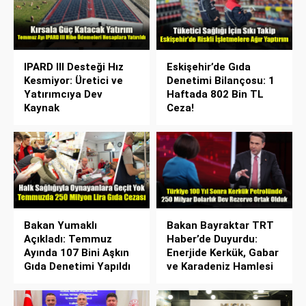
IPARD III Desteği Hız
Eskişehir’de Gıda
Kesmiyor: Üretici ve
Denetimi Bilançosu: 1
Yatırımcıya Dev
Haftada 802 Bin TL
Kaynak
Ceza!
Bakan Yumaklı
Bakan Bayraktar TRT
Açıkladı: Temmuz
Haber’de Duyurdu:
Ayında 107 Bini Aşkın
Enerjide Kerkük, Gabar
Gıda Denetimi Yapıldı
ve Karadeniz Hamlesi