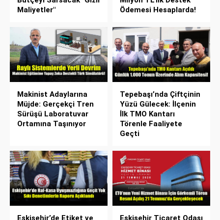
Bütçeyi Sarsacak "Gizli
Milyon TL’lik Destek
Maliyetler"
Ödemesi Hesaplarda!
Makinist Adaylarına
Tepebaşı’nda Çiftçinin
Müjde: Gerçekçi Tren
Yüzü Gülecek: İlçenin
Sürüşü Laboratuvar
İlk TMO Kantarı
Ortamına Taşınıyor
Törenle Faaliyete
Geçti
Eskişehir’de Etiket ve
Eskişehir Ticaret Odası