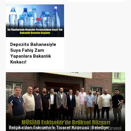
Depozito Bahanesiyle
Suya Fahiş Zam
Yapanlara Bakanlık
Kıskacı!
Belçika’dan Eskişehir’e Ticaret Köprüsü: Belediye
A