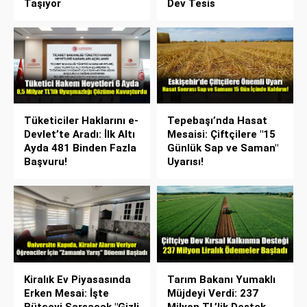
Taşıyor
Dev Tesis
Tüketiciler Haklarını e-
Tepebaşı’nda Hasat
Devlet’te Aradı: İlk Altı
Mesaisi: Çiftçilere "15
Ayda 481 Binden Fazla
Günlük Sap ve Saman"
Başvuru!
Uyarısı!
Kiralık Ev Piyasasında
Tarım Bakanı Yumaklı
Erken Mesai: İşte
Müjdeyi Verdi: 237