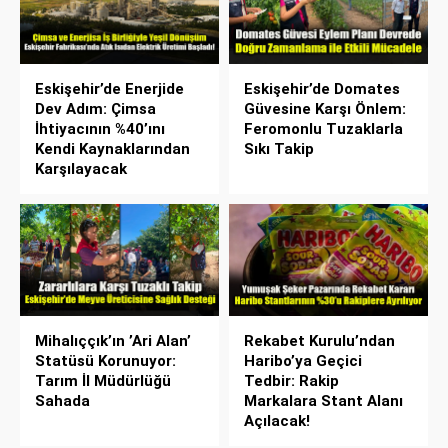
Eskişehir’de Enerjide
Eskişehir’de Domates
Dev Adım: Çimsa
Güvesine Karşı Önlem:
İhtiyacının %40’ını
Feromonlu Tuzaklarla
Kendi Kaynaklarından
Sıkı Takip
Karşılayacak
Mihalıççık’ın ’Ari Alan’
Rekabet Kurulu’ndan
Statüsü Korunuyor:
Haribo’ya Geçici
Tarım İl Müdürlüğü
Tedbir: Rakip
Sahada
Markalara Stant Alanı
Açılacak!