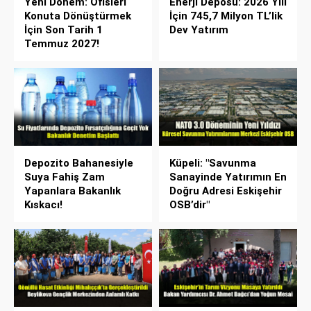
Yeni Dönem: Ofisleri
Enerji Deposu: 2026 Yılı
Konuta Dönüştürmek
İçin 745,7 Milyon TL’lik
İçin Son Tarih 1
Dev Yatırım
Temmuz 2027!
Depozito Bahanesiyle
Küpeli: "Savunma
Suya Fahiş Zam
Sanayinde Yatırımın En
Yapanlara Bakanlık
Doğru Adresi Eskişehir
Kıskacı!
OSB’dir"