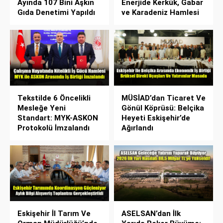
Ayında 107 Bini Aşkın
Enerjide Kerkük, Gabar
Gıda Denetimi Yapıldı
ve Karadeniz Hamlesi
Tekstilde 6 Öncelikli
MÜSİAD’dan Ticaret Ve
Mesleğe Yeni
Gönül Köprüsü: Belçika
Standart: MYK-ASKON
Heyeti Eskişehir’de
Protokolü İmzalandı
Ağırlandı
Eskişehir İl Tarım Ve
ASELSAN’dan İlk