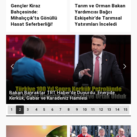
Gençler Kiraz
Tarım ve Orman Bakan
Bahçesinde:
Yardımcısı Bağcı
Mihalıççık’ta Gönüllü
Eskişehir’de Tarımsal
Hasat Seferberliği!
Yatırımları İnceledi
Tekstilde 6 Öncelikli Mesleğe Yeni Standart: MYK-
M
ASKON Protokolü İmzalandı
H
1
2
3
4
5
6
7
8
9
10
11
12
13
14
15