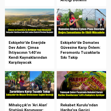
Arıcığı Dönemi
Eskişehir’de Enerjide
Eskişehir’de Domates
Dev Adım: Çimsa
Güvesine Karşı Önlem:
İhtiyacının %40’ını
Feromonlu Tuzaklarla
Kendi Kaynaklarından
Sıkı Takip
Karşılayacak
Mihalıççık’ın ’Ari Alan’
Rekabet Kurulu’ndan
Statüsü Korunuyor:
Haribo’ya Geçici