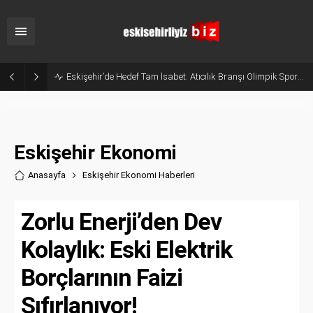
Bakan Yumaklı Açıkladı: Temmuz Ayında 107 Bini Aşkın Gıda Denetimi Yapıldı
Eskişehir Ekonomi
Anasayfa
Eskişehir Ekonomi Haberler
i
Zorlu Enerji’den Dev
Kolaylık: Eski Elektrik
Borçlarının Faizi
Sıfırlanıyor!