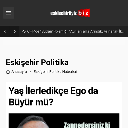
Sanayide Altyapı ve Temizlik Tepkisi: Gürhan Albayrak Küçük Sanayi Esnafını Ziyaret Etti
Eskişehir Politika
Anasayfa
Eskişehir Politika Haberler
i
Yaş İlerledikçe Ego da
Büyür mü?