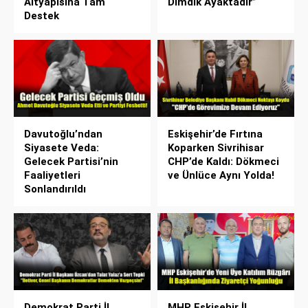
Altyapısına Tam
Dimdik Ayaktadır”
Destek
Davutoğlu’ndan
Eskişehir’de Fırtına
Siyasete Veda:
Koparken Sivrihisar
Gelecek Partisi’nin
CHP’de Kaldı: Dökmeci
Faaliyetleri
ve Ünlüce Aynı Yolda!
Sonlandırıldı
Demokrat Parti İl
MHP Eskişehir İl