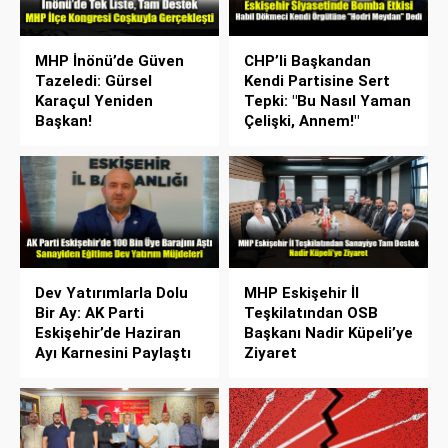
MHP İnönü’de Güven
CHP’li Başkandan
Tazeledi: Gürsel
Kendi Partisine Sert
Karaçul Yeniden
Tepki: "Bu Nasıl Yaman
Başkan!
Çelişki, Annem!"
Dev Yatırımlarla Dolu
MHP Eskişehir İl
Bir Ay: AK Parti
Teşkilatından OSB
Eskişehir’de Haziran
Başkanı Nadir Küpeli’ye
Ayı Karnesini Paylaştı
Ziyaret