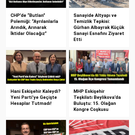
CHP’de “Butlan”
Sanayide Altyapı ve
Polemiği: “Ayrılanlarla
Temizlik Tepkisi:
Arındık, Arınarak
Gürhan Albayrak Küçük
İktidar Olacağız”
Sanayi Esnafını Ziyaret
Etti
Hani Eskişehir Kaleydi?
MHP Eskişehir
Yeni Parti’ye Geçişte
Teşkilatı Beylikova’da
Hesaplar Tutmadı!
Buluştu: 15. Olağan
Kongre Coşkusu