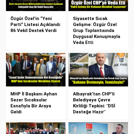
Özgür Özel’in “Yeni
Siyasette Sıcak
Parti” Listesi Açıklandı:
Gelişme: Özgür Özel
86 Vekil Destek Verdi
Grup Toplantısında
Duygusal Konuşmayla
Veda Etti
MHP İl Başkanı Ayhan
Albayrak’tan CHP’li
Sezer Sıcaksular
Belediyeye Çevre
Esnafıyla Bir Araya
Kirliliği Tepkisi: "DSİ
Geldi
Desteğe Hazır"