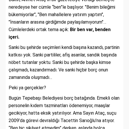
neredeyse her cümle “ben”le başlıyor. "Benim bileğimi
bükemiyorlar", "Ben mahallelere yatırım yaptım",
"İnsanların arasına girdiğimde paylaşılamıyorum"…
Cümlelerdeki ortak tema açık:
Bir ben var, benden
içeri.
Sanki bu şehirde seçimleri kendi başına kazandı, partinin
katkısı yok. Sanki partililer, afiş asanlar, sandık başında
nöbet tutanlar yoktu. Sanki bu şehirde başka kimse
çalışmadı, kazandırmadı. Ve sanki hiçbir borç onun
zamanında oluşmadı…
Peki ya gerçekler?
Bugün Tepebaşı Belediyesi borç batağında. Emekli olan
personelin kıdem tazminatları ödenemiyor, maaşlar
gecikiyor, hatta eksik yatırılıyor. Ama Sayın Ataç, suçu
2009’da görevi devraldığı Tacettin Sarıoğlu’na atıyor.
“Ben hiç şikâyet etmedim” derken, aslında bolca