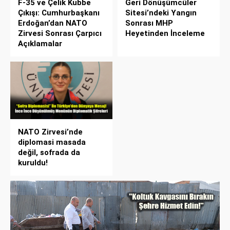
F-35 ve Çelik Kubbe
Geri Dönüşümcüler
Çıkışı: Cumhurbaşkanı
Sitesi’ndeki Yangın
Erdoğan’dan NATO
Sonrası MHP
Zirvesi Sonrası Çarpıcı
Heyetinden İnceleme
Açıklamalar
NATO Zirvesi’nde
diplomasi masada
değil, sofrada da
kuruldu!