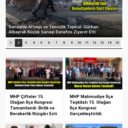
Hani Eskişehir Kaleydi? Yeni Parti’ye Geçişte
M
Hesaplar Tutmadı!
O
1
2
3
4
5
6
7
8
9
10
11
12
13
14
15
MHP Çifteler 15.
MHP Mahmudiye İlçe
Olağan İlçe Kongresi
Teşkilatı 15. Olağan
Tamamlandı: Birlik ve
İlçe Kongresi
Beraberlik Rüzgârı Esti
Gerçekleştirildi