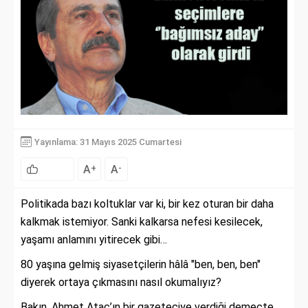
Yayınlama: 31 Mayıs 2025 Cumartesi
A
A
+
-
Politikada bazı koltuklar var ki, bir kez oturan bir daha
kalkmak istemiyor. Sanki kalkarsa nefesi kesilecek,
yaşamı anlamını yitirecek gibi…
80 yaşına gelmiş siyasetçilerin hâlâ "ben, ben, ben"
diyerek ortaya çıkmasını nasıl okumalıyız?
Bakın, Ahmet Ataç’ın bir gazeteciye verdiği demeçte