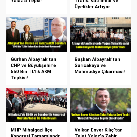
Yalaz’a Tepki!
Trafik: Katılımlar ve
Üyelikler Artıyor
Gürhan Albayrak’tan
Başkan Albayrak’tan
CHP ve Büyükşehir’e
Sarıcakaya ve
550 Bin TL’lik AKM
Mahmudiye Çıkarması!
Tepkisi!
MHP Mihalgazi İlçe
Volkan Enver Kılıç’tan
Kongresi Tamamlandı:
Talat Yalaz’a Zehir