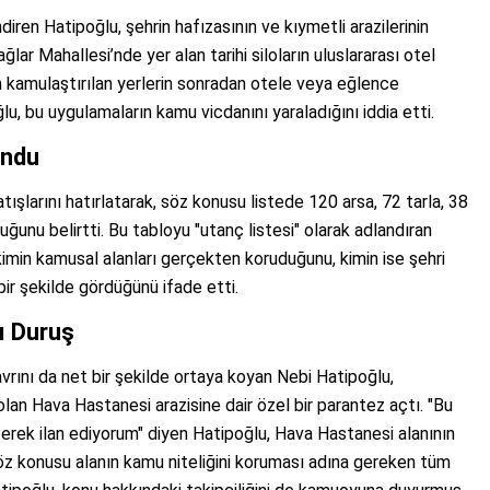
diren Hatipoğlu, şehrin hafızasının ve kıymetli arazilerinin
ğlar Mahallesi’nde yer alan tarihi siloların uluslararası otel
için kamulaştırılan yerlerin sonradan otele veya eğlence
, bu uygulamaların kamu vicdanını yaraladığını iddia etti.
undu
ışlarını hatırlatarak, söz konusu listede 120 arsa, 72 tarla, 38
ğunu belirtti. Bu tabloyu "utanç listesi" olarak adlandıran
kimin kamusal alanları gerçekten koruduğunu, kimin ise şehri
ir şekilde gördüğünü ifade etti.
ı Duruş
tavrını da net bir şekilde ortaya koyan Nebi Hatipoğlu,
olan Hava Hastanesi arazisine dair özel bir parantez açtı. "Bu
 çizerek ilan ediyorum" diyen Hatipoğlu, Hava Hastanesi alanının
Söz konusu alanın kamu niteliğini koruması adına gereken tüm