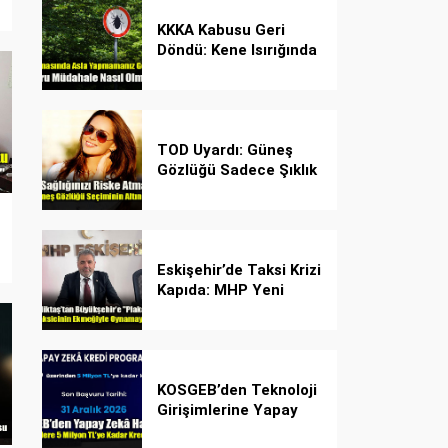
KKKA Kabusu Geri
Döndü: Kene Isırığında
İlk Müdahale Hayat
Kurtarıyor!
TOD Uyardı: Güneş
Gözlüğü Sadece Şıklık
Değil, Göz İçin Kalkan!
Eskişehir’de Taksi Krizi
Kapıda: MHP Yeni
Plaka Planına Karşı
Çözüm Önerdi
KOSGEB’den Teknoloji
Girişimlerine Yapay
Zekâ Kredi Programı