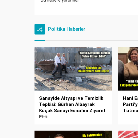
Bu habere yorumlar
Politika Haberler
Sanayide Altyapı ve Temizlik
Hani E
Tepkisi: Gürhan Albayrak
Parti’
Küçük Sanayi Esnafını Ziyaret
Tutma
Etti