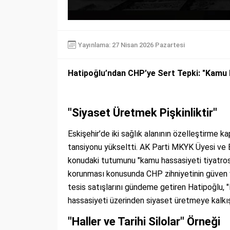
Yayınlama: 27 Nisan 2026 Pazartesi
Hatipoğlu’ndan CHP’ye Sert Tepki: "Kamu H
"Siyaset Üretmek Pişkinliktir"
Eskişehir’de iki sağlık alanının özelleştirme 
tansiyonu yükseltti. AK Parti MKYK Üyesi ve Es
konudaki tutumunu "kamu hassasiyeti tiyatrosu
korunması konusunda CHP zihniyetinin güven v
tesis satışlarını gündeme getiren Hatipoğlu, 
hassasiyeti üzerinden siyaset üretmeye kalkışma
"Haller ve Tarihi Silolar" Örneği