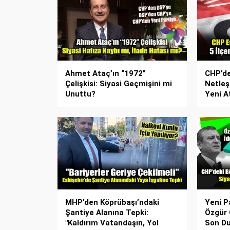
Ahmet Ataç’ın “1972”
CHP’de
Çelişkisi: Siyasi Geçmişini mi
Netleşt
Unuttu?
Yeni A
MHP’den Köprübaşı’ndaki
Yeni P
Şantiye Alanına Tepki:
Özgür 
"Kaldırım Vatandaşın, Yol
Son D