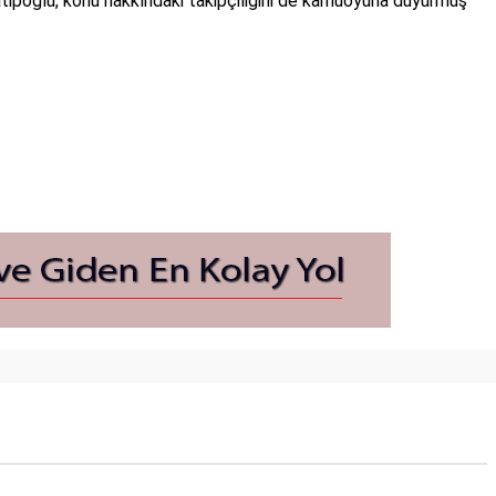
 Hatipoğlu, konu hakkındaki takipçiliğini de kamuoyuna duyurmuş