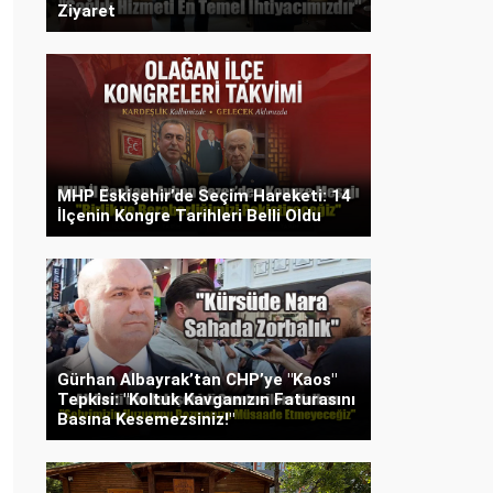
Ziyaret
MHP Eskişehir’de Seçim Hareketi: 14
İlçenin Kongre Tarihleri Belli Oldu
Gürhan Albayrak’tan CHP’ye "Kaos"
Tepkisi: "Koltuk Kavganızın Faturasını
Basına Kesemezsiniz!"