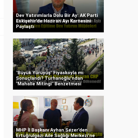
Dev Yatırımlarla Dolu Bir Ay: AK Parti
Eskişehir’de Haziran Ayı Karnesini
Paylaştı
"Büyük Yürüyüş" Fiyaskoyla mı
Sonuçlandı? Turhanoğlu’ndan
"Mahalle Mitingi" Benzetmesi
MHP İl Başkanı Ayhan Sezer’den
Ertuğrulgazi Aile Sağlığı Merkezi’ne