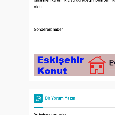
girişimleri kararlılıkla sürdüreceğini belirten
oldu.
Gönderen: haber
Bir Yorum Yazın