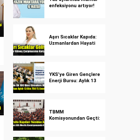
enfeksiyonu artıyor!
Dikkat! Kolay
bulaşıyor, hızla
yayılıyor!
Aşırı Sıcaklar Kapıda:
Uzmanlardan Hayati
Güneş Çarpması
Uyarısı!
YKS’ye Giren Gençlere
Enerji Bursu: Aylık 13
Bin 750 TL Başarı
Desteği!
TBMM
Komisyonundan Geçti:
İşte Madde Madde
Yeni Öğrenci Affı
Rehberi