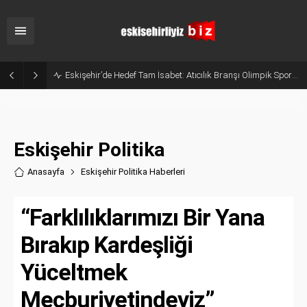
Eskişehir’de Hedef Tam İsabet: Atıcılık Branşı Olimpik Sporcular Yetiştiriyor
Eskişehir Politika
Anasayfa
Eskişehir Politika Haberler
i
“Farklılıklarımızı Bir Yana
Bırakıp Kardeşliği
Yüceltmek
Mecburiyetindeyiz”