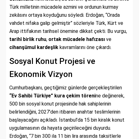
Türk milletinin mücadele azmini ve ordunun kurmay
zekâsını ortaya koyduğunu söyledi. Erdoğan, “Orada
vahdet nifaka galip gelmiştir” sözleriyle Türk, Kürt ve
Arap ittifakının tarihsel önemine dikkat çekti. Bu vurgu,
tarihî birlik ruhu
,
ortak mücadele hafızası
ve
cihanşümul kardeşlik
kavramlarını öne çıkardı.
Sosyal Konut Projesi ve
Ekonomik Vizyon
Cumhurbaşkanı, geçtiğimiz günlerde gerçekleştirilen
“Ev Sahibi Türkiye” kura çekim töreni
ne değinerek,
500 bin sosyal konut projesinde hak sahiplerinin
belirlendiğini, 2027’den itibaren anahtar teslimlerinin
başlayacağını açıkladı. İstanbul’da 15 bin kiralık konut
uygulamasının da hayata geçirileceğini duyurdu.
Erdoğan, “7 bin 300 ila 11 bin lira arasında taksitlerle