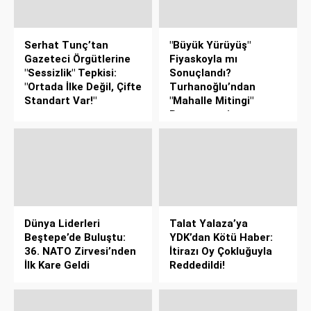
Serhat Tunç’tan
"Büyük Yürüyüş"
Gazeteci Örgütlerine
Fiyaskoyla mı
"Sessizlik" Tepkisi:
Sonuçlandı?
"Ortada İlke Değil, Çifte
Turhanoğlu’ndan
Standart Var!"
"Mahalle Mitingi"
Benzetmesi
Dünya Liderleri
Talat Yalaza’ya
Beştepe’de Buluştu:
YDK’dan Kötü Haber:
36. NATO Zirvesi’nden
İtirazı Oy Çokluğuyla
İlk Kare Geldi
Reddedildi!