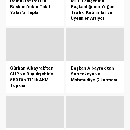
Demokrat Parti İl
MHP Eskişehir İl
Başkanı’ndan Talat
Başkanlığında Yoğun
Yalaz’a Tepki!
Trafik: Katılımlar ve
Üyelikler Artıyor
Gürhan Albayrak’tan
Başkan Albayrak’tan
CHP ve Büyükşehir’e
Sarıcakaya ve
550 Bin TL’lik AKM
Mahmudiye Çıkarması!
Tepkisi!