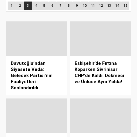
1
2
3
4
5
6
7
8
9
10
11
12
13
14
15
Davutoğlu’ndan
Eskişehir’de Fırtına
Siyasete Veda:
Koparken Sivrihisar
Gelecek Partisi’nin
CHP’de Kaldı: Dökmeci
Faaliyetleri
ve Ünlüce Aynı Yolda!
Sonlandırıldı