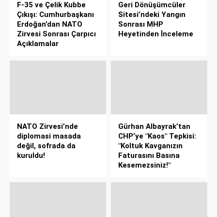
F-35 ve Çelik Kubbe
Geri Dönüşümcüler
Çıkışı: Cumhurbaşkanı
Sitesi’ndeki Yangın
Erdoğan’dan NATO
Sonrası MHP
Zirvesi Sonrası Çarpıcı
Heyetinden İnceleme
Açıklamalar
NATO Zirvesi’nde
Gürhan Albayrak’tan
diplomasi masada
CHP’ye "Kaos" Tepkisi:
değil, sofrada da
"Koltuk Kavganızın
kuruldu!
Faturasını Basına
Kesemezsiniz!"