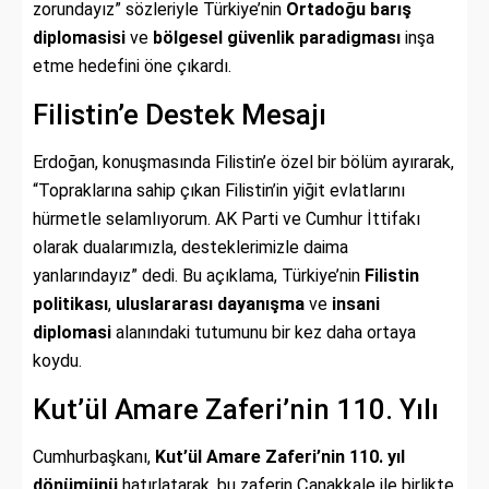
zorundayız” sözleriyle Türkiye’nin
Ortadoğu barış
diplomasisi
ve
bölgesel güvenlik paradigması
inşa
etme hedefini öne çıkardı.
Filistin’e Destek Mesajı
Erdoğan, konuşmasında Filistin’e özel bir bölüm ayırarak,
“Topraklarına sahip çıkan Filistin’in yiğit evlatlarını
hürmetle selamlıyorum. AK Parti ve Cumhur İttifakı
olarak dualarımızla, desteklerimizle daima
yanlarındayız” dedi. Bu açıklama, Türkiye’nin
Filistin
politikası
,
uluslararası dayanışma
ve
insani
diplomasi
alanındaki tutumunu bir kez daha ortaya
koydu.
Kut’ül Amare Zaferi’nin 110. Yılı
Cumhurbaşkanı,
Kut’ül Amare Zaferi’nin 110. yıl
dönümünü
hatırlatarak, bu zaferin Çanakkale ile birlikte