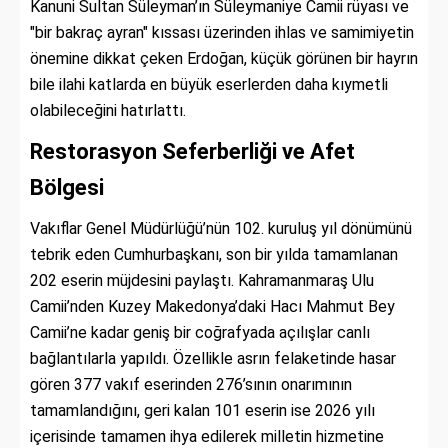
Kanuni Sultan Süleyman’ın Süleymaniye Camii rüyası ve
"bir bakraç ayran" kıssası üzerinden ihlas ve samimiyetin
önemine dikkat çeken Erdoğan, küçük görünen bir hayrın
bile ilahi katlarda en büyük eserlerden daha kıymetli
olabileceğini hatırlattı.
Restorasyon Seferberliği ve Afet
Bölgesi
Vakıflar Genel Müdürlüğü’nün 102. kuruluş yıl dönümünü
tebrik eden Cumhurbaşkanı, son bir yılda tamamlanan
202 eserin müjdesini paylaştı. Kahramanmaraş Ulu
Camii’nden Kuzey Makedonya’daki Hacı Mahmut Bey
Camii’ne kadar geniş bir coğrafyada açılışlar canlı
bağlantılarla yapıldı. Özellikle asrın felaketinde hasar
gören 377 vakıf eserinden 276’sının onarımının
tamamlandığını, geri kalan 101 eserin ise 2026 yılı
içerisinde tamamen ihya edilerek milletin hizmetine