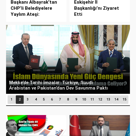
Başkanı Albayrak’tan
Eskişehir İl
CHP’li Belediyelere
Başkanlığı’nı Ziyaret
Yaylım Ateşi:
Etti
CHP’de “Butlan” Polemiği: “Ayrılanlarla Arındık,
S
Arınarak İktidar Olacağız”
A
1
2
3
4
5
6
7
8
9
10
11
12
13
14
15