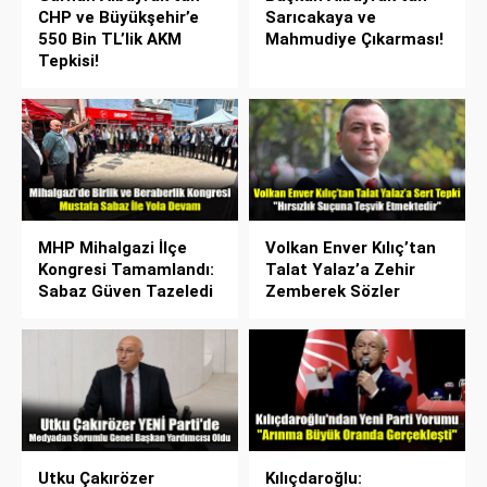
CHP ve Büyükşehir’e
Sarıcakaya ve
550 Bin TL’lik AKM
Mahmudiye Çıkarması!
Tepkisi!
MHP Mihalgazi İlçe
Volkan Enver Kılıç’tan
Kongresi Tamamlandı:
Talat Yalaz’a Zehir
Sabaz Güven Tazeledi
Zemberek Sözler
Utku Çakırözer
Kılıçdaroğlu: