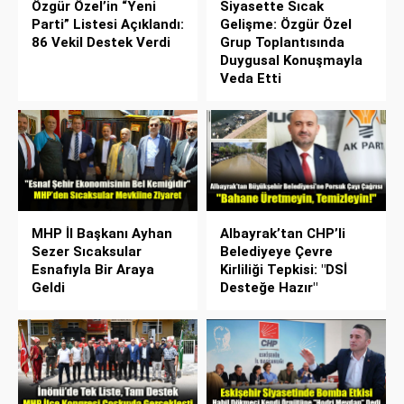
Özgür Özel’in “Yeni
Siyasette Sıcak
Parti” Listesi Açıklandı:
Gelişme: Özgür Özel
86 Vekil Destek Verdi
Grup Toplantısında
Duygusal Konuşmayla
Veda Etti
MHP İl Başkanı Ayhan
Albayrak’tan CHP’li
Sezer Sıcaksular
Belediyeye Çevre
Esnafıyla Bir Araya
Kirliliği Tepkisi: "DSİ
Geldi
Desteğe Hazır"