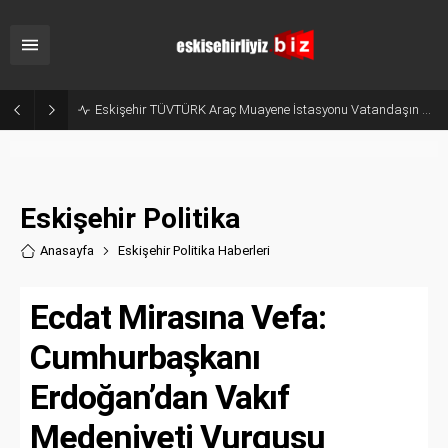
Odunpazarı Yaz Kur’an Kurslarında Değerler Eğitimi Seminerleri Düzenlendi
Eskişehir Politika
Anasayfa
Eskişehir Politika Haberler
i
Ecdat Mirasına Vefa:
Cumhurbaşkanı
Erdoğan’dan Vakıf
Medeniyeti Vurgusu