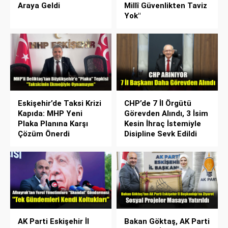
Araya Geldi
Millî Güvenlikten Taviz
Yok"
Eskişehir’de Taksi Krizi
CHP’de 7 İl Örgütü
Kapıda: MHP Yeni
Görevden Alındı, 3 İsim
Plaka Planına Karşı
Kesin İhraç İstemiyle
Çözüm Önerdi
Disipline Sevk Edildi
AK Parti Eskişehir İl
Bakan Göktaş, AK Parti