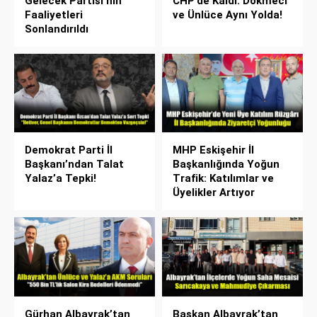
Gelecek Partisi’nin
CHP’de Kaldı: Dökmeci
Faaliyetleri
ve Ünlüce Aynı Yolda!
Sonlandırıldı
Demokrat Parti İl
MHP Eskişehir İl
Başkanı’ndan Talat
Başkanlığında Yoğun
Yalaz’a Tepki!
Trafik: Katılımlar ve
Üyelikler Artıyor
Gürhan Albayrak’tan
Başkan Albayrak’tan