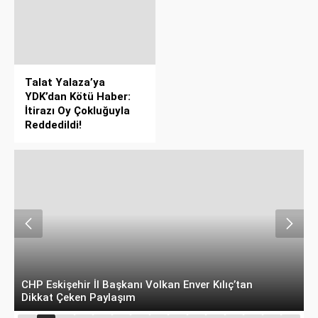
Talat Yalaza’ya
YDK’dan Kötü Haber:
İtirazı Oy Çokluğuyla
Reddedildi!
MHP’den Köprübaşı’ndaki Şantiye Alanına Tepki:
Y
"Kaldırım Vatandaşın, Yol Araçlarındır"
Ü