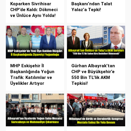
Koparken Sivrihisar
Başkanı’ndan Talat
CHP’de Kaldı: Dökmeci
Yalaz’a Tepki!
ve Ünlüce Aynı Yolda!
MHP Eskişehir İl
Gürhan Albayrak’tan
Başkanlığında Yoğun
CHP ve Büyükşehir’e
Trafik: Katılımlar ve
550 Bin TL’lik AKM
Üyelikler Artıyor
Tepkisi!