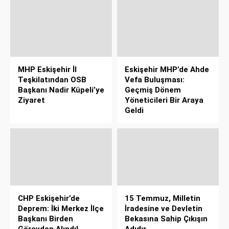
MHP Eskişehir İl
Eskişehir MHP’de Ahde
Teşkilatından OSB
Vefa Buluşması:
Başkanı Nadir Küpeli’ye
Geçmiş Dönem
Ziyaret
Yöneticileri Bir Araya
Geldi
CHP Eskişehir’de
15 Temmuz, Milletin
Deprem: İki Merkez İlçe
İradesine ve Devletin
Başkanı Birden
Bekasına Sahip Çıkışın
Görevden Alındı!
Adıdır