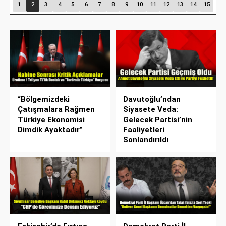
1
2
3
4
5
6
7
8
9
10
11
12
13
14
15
“Bölgemizdeki
Davutoğlu’ndan
Çatışmalara Rağmen
Siyasete Veda:
Türkiye Ekonomisi
Gelecek Partisi’nin
Dimdik Ayaktadır”
Faaliyetleri
Sonlandırıldı