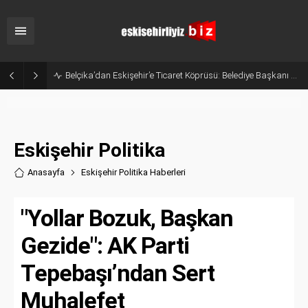
Eskişehir’in Gururu Elif Ertek Millî Takım Kampına Davet Edildi!
Eskişehir Politika
Anasayfa
Eskişehir Politika Haberler
i
"Yollar Bozuk, Başkan
Gezide": AK Parti
Tepebaşı’ndan Sert
Muhalefet