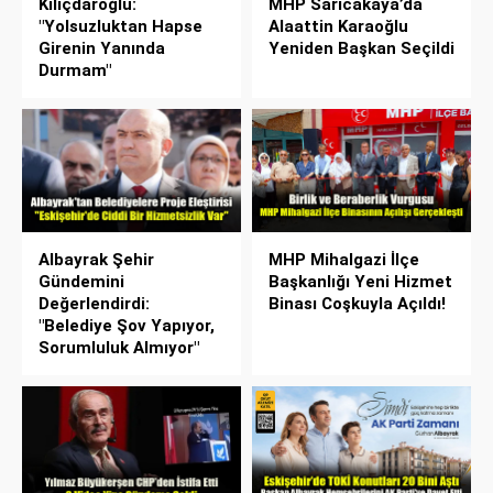
Kılıçdaroğlu:
MHP Sarıcakaya’da
"Yolsuzluktan Hapse
Alaattin Karaoğlu
Girenin Yanında
Yeniden Başkan Seçildi
Durmam"
Albayrak Şehir
MHP Mihalgazi İlçe
Gündemini
Başkanlığı Yeni Hizmet
Değerlendirdi:
Binası Coşkuyla Açıldı!
"Belediye Şov Yapıyor,
Sorumluluk Almıyor"