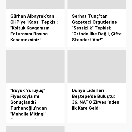
Gürhan Albayrak’tan
Serhat Tunç’tan
CHP’ye "Kaos" Tepkisi:
Gazeteci Örgütlerine
"Koltuk Kavganızın
"Sessizlik" Tepkisi:
Faturasını Basına
"Ortada İlke Değil, Çifte
Kesemezsiniz!"
Standart Var!"
"Büyük Yürüyüş"
Dünya Liderleri
Fiyaskoyla mı
Beştepe’de Buluştu:
Sonuçlandı?
36. NATO Zirvesi’nden
Turhanoğlu’ndan
İlk Kare Geldi
"Mahalle Mitingi"
Benzetmesi