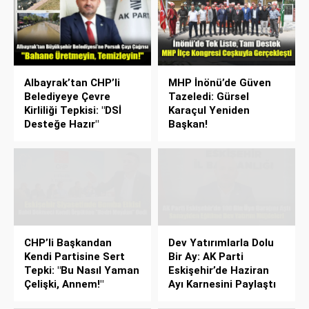
Albayrak’tan CHP’li
MHP İnönü’de Güven
Belediyeye Çevre
Tazeledi: Gürsel
Kirliliği Tepkisi: "DSİ
Karaçul Yeniden
Desteğe Hazır"
Başkan!
CHP’li Başkandan
Dev Yatırımlarla Dolu
Kendi Partisine Sert
Bir Ay: AK Parti
Tepki: "Bu Nasıl Yaman
Eskişehir’de Haziran
Çelişki, Annem!"
Ayı Karnesini Paylaştı