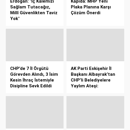
Erdoğan: "İç Kalemizi
Kapıda: MHP Yeni
Sağlam Tutacağız,
Plaka Planına Karşı
Millî Güvenlikten Taviz
Çözüm Önerdi
Yok"
CHP’de 7 İl Örgütü
AK Parti Eskişehir İl
Görevden Alındı, 3 İsim
Başkanı Albayrak’tan
Kesin İhraç İstemiyle
CHP’li Belediyelere
Disipline Sevk Edildi
Yaylım Ateşi: