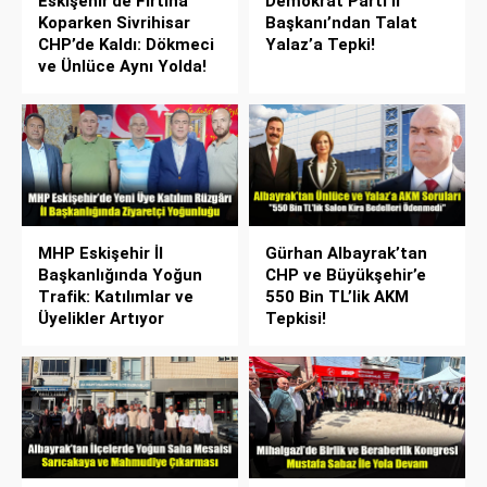
Eskişehir’de Fırtına
Demokrat Parti İl
Koparken Sivrihisar
Başkanı’ndan Talat
CHP’de Kaldı: Dökmeci
Yalaz’a Tepki!
ve Ünlüce Aynı Yolda!
MHP Eskişehir İl
Gürhan Albayrak’tan
Başkanlığında Yoğun
CHP ve Büyükşehir’e
Trafik: Katılımlar ve
550 Bin TL’lik AKM
Üyelikler Artıyor
Tepkisi!