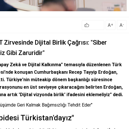
A
A
+
-
rvesinde Dijital Birlik Çağrısı: "Siber
z Gibi Zaruridir"
Yapay Zekâ ve Dijital Kalkınma" temasıyla düzenlenen Türk
rvesi’nde konuşan Cumhurbaşkanı Recep Tayyip Erdoğan,
kti. Türkiye'nin müteakip dönem başkanlığı süresince
grasyonunu en üst seviyeye çıkaracağını belirten Erdoğan,
rına artık 'Dijital vizyonda birlik' ifadesini eklemeliyiz" dedi.
nüşümde Geri Kalmak Bağımsızlığı Tehdit Eder"
idesi Türkistan'dayız"