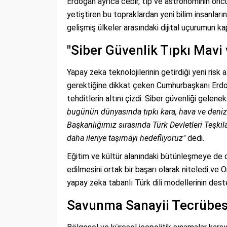
Erdoğan ayrıca cebir, tıp ve astronominin öncüle
yetiştiren bu topraklardan yeni bilim insanların
gelişmiş ülkeler arasındaki dijital uçurumun k
"Siber Güvenlik Tıpkı Mavi 
Yapay zeka teknolojilerinin getirdiği yeni risk
gerektiğine dikkat çeken Cumhurbaşkanı Erdoğan
tehditlerin altını çizdi. Siber güvenliği gele
bugünün dünyasında tıpkı kara, hava ve deniz
Başkanlığımız sırasında Türk Devletleri Teşkil
daha ileriye taşımayı hedefliyoruz"
dedi.
Eğitim ve kültür alanındaki bütünleşmeye de de
edilmesini ortak bir başarı olarak niteledi ve 
yapay zeka tabanlı Türk dili modellerinin deste
Savunma Sanayii Tecrübesi