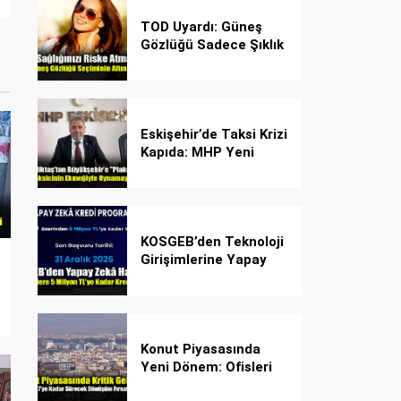
TOD Uyardı: Güneş
Gözlüğü Sadece Şıklık
Değil, Göz İçin Kalkan!
Eskişehir’de Taksi Krizi
Kapıda: MHP Yeni
Plaka Planına Karşı
Çözüm Önerdi
KOSGEB’den Teknoloji
Girişimlerine Yapay
Zekâ Kredi Programı
Konut Piyasasında
Yeni Dönem: Ofisleri
Konuta Dönüştürmek