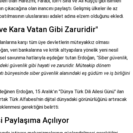
ri olan Harezmi, Farabi, İbn-i Sina ve Ali Kuşçu gibi isimleri
ın çıkacağına olan inancını paylaştı. Gelişmiş ülkeler ile az
apatılmasının uluslararası adalet adına elzem olduğunu ekledi.
ve Kara Vatan Gibi Zaruridir"
 alanlarına karşı tüm üye devletlerin müteyakkız olması
, veri bankalarına ve kritik altyapılara yönelik yeni nesil
neksel savunma hatlarıyla eşdeğer tutan Erdoğan,
"Siber güvenlik,
deki güvenlik gibi hayati ve zaruridir. Müteakip dönem
atı bünyesinde siber güvenlik alanındaki eş güdüm ve iş birliğini
ğinen Erdoğan, 15 Aralık’ın "Dünya Türk Dili Ailesi Günü" ilan
Ortak Türk Alfabesi'nin dijital dünyadaki görünürlüğünü artıracak
klenmesi gerektiğini belirtti.
 Paylaşıma Açılıyor