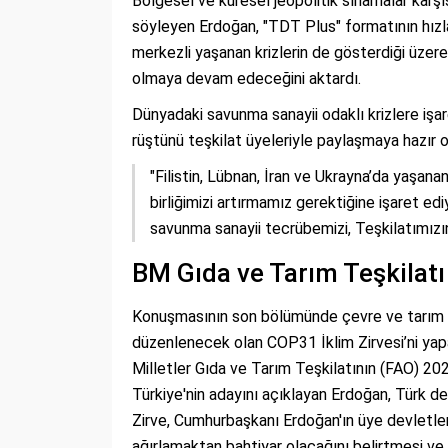
Bölgesel ve küresel jeopolitik sınamalar karşı
söyleyen Erdoğan, "TDT Plus" formatının hızl
merkezli yaşanan krizlerin de gösterdiği üzere
olmaya devam edeceğini aktardı.
Dünyadaki savunma sanayii odaklı krizlere işa
rüştünü teşkilat üyeleriyle paylaşmaya hazır o
"Filistin, Lübnan, İran ve Ukrayna’da yaşan
birliğimizi artırmamız gerektiğine işaret edi
savunma sanayii tecrübemizi, Teşkilatımızın
BM Gıda ve Tarım Teşkilatı
Konuşmasının son bölümünde çevre ve tarım t
düzenlenecek olan COP31 İklim Zirvesi’ni yapay
Milletler Gıda ve Tarım Teşkilatının (FAO) 2
Türkiye'nin adayını açıklayan Erdoğan, Türk de
Zirve, Cumhurbaşkanı Erdoğan'ın üye devletler
ağırlamaktan bahtiyar olacağını belirtmesi ve