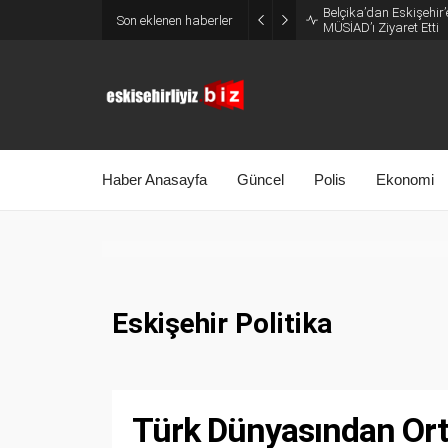
Belçika’dan Eskişehir’
Son eklenen haberler
MÜSİAD’ı Ziyaret Etti
Haber Anasayfa
Güncel
Polis
Ekonomi
Eskişehir Politika
Türk Dünyasından Ort