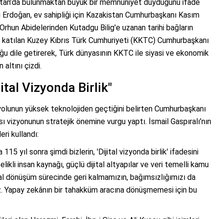
istan’da bulunmaktan büyük bir memnuniyet duyduğunu ifade
rdoğan, ev sahipliği için Kazakistan Cumhurbaşkanı Kasım
Orhun Abidelerinden Kutadgu Bilig'e uzanan tarihi bağların
e katılan Kuzey Kıbrıs Türk Cumhuriyeti (KKTC) Cumhurbaşkanı
 dile getirerek, Türk dünyasının KKTC ile siyasi ve ekonomik
altını çizdi.
jital Vizyonda Birlik"
yolunun yüksek teknolojiden geçtiğini belirten Cumhurbaşkanı
sı vizyonunun stratejik önemine vurgu yaptı. İsmail Gaspıralı’nın
ri kullandı:
ına 115 yıl sonra şimdi bizlerin, 'Dijital vizyonda birlik' ifadesini
ikli insan kaynağı, güçlü dijital altyapılar ve veri temelli kamu
ijital dönüşüm sürecinde geri kalmamızın, bağımsızlığımızı da
ız. Yapay zekânın bir tahakküm aracına dönüşmemesi için bu