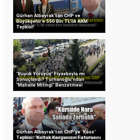
Gürhan Albayrak’tan CHP ve
Büyükşehir’e 550 Bin TL’lik AKM
Tepkisi!
"Büyük Yürüyüş" Fiyaskoyla mı
Sonuçlandı? Turhanoğlu’ndan
"Mahalle Mitingi" Benzetmesi
Gürhan Albayrak’tan CHP’ye "Kaos"
Tepkisi: "Koltuk Kavganızın Faturasını