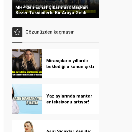
MHP’den Esnaf Çıkarması: Başkan
Sezer Taksicilerle Bir Araya Geldi
Gözünüzden kaçmasın
Mirasçıların yıllardır
beklediği o kanun çıktı
Yaz aylarında mantar
enfeksiyonu artıyor!
Dikkat! Kolay
bulaşıyor, hızla
yayılıyor!
Aşırı Sıcaklar Kapıda: