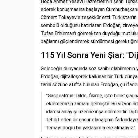
Hoca Ahmet Yesevi Hazretleri'nin şehri Türk
ederek konuşmasına başlayan Cumhurbaşkanı E
Cömert Tokayev'e teşekkür etti. Türkistan'ın 
sembolü olduğunu hatırlatan Erdoğan, zirvey
Tufan Erhürman'ı görmekten duyduğu mutluluğu
bağlarını güçlendirerek sürdürmesi gerektiğinin 
115 Yıl Sonra Yeni Şiar: "Di
Geleceğin dünyasında söz sahibi olabilmenin 
Erdoğan, dijitalleşerek kalkınan bir Türk dünya
tarihi sözüne atıfta bulunan Erdoğan, şu ifadele
"Gaspıralı'nın 'Dilde, fikirde, işte birlik' şiar
eklememizin zamanı gelmiştir. Bu vizyon nitel
idaresi anlayışı üzerine inşa edilmelidir. D
tehdit eden bir unsur olacağının farkınday
temayı doğru bir yaklaşımla ele almalıyız."