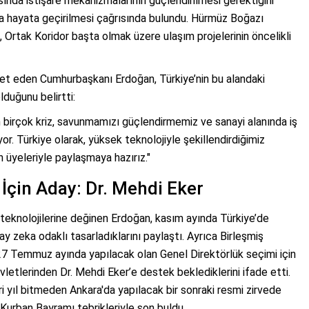
sında istişare mekanizmalarının güçlendirilmesi gerektiğini
a hayata geçirilmesi çağrısında bulundu. Hürmüz Boğazı
, Ortak Koridor başta olmak üzere ulaşım projelerinin öncelikli
ret eden Cumhurbaşkanı Erdoğan, Türkiye’nin bu alandaki
lduğunu belirtti:
an birçok kriz, savunmamızı güçlendirmemiz ve sanayi alanında iş
yor. Türkiye olarak, yüksek teknolojiyle şekillendirdiğimiz
 üyeleriyle paylaşmaya hazırız."
 İçin Aday: Dr. Mehdi Eker
eknolojilerine değinen Erdoğan, kasım ayında Türkiye’de
 zeka odaklı tasarladıklarını paylaştı. Ayrıca Birleşmiş
027 Temmuz ayında yapılacak olan Genel Direktörlük seçimi için
vletlerinden Dr. Mehdi Eker’e destek beklediklerini ifade etti.
i yıl bitmeden Ankara'da yapılacak bir sonraki resmi zirvede
 Kurban Bayramı tebrikleriyle son buldu.