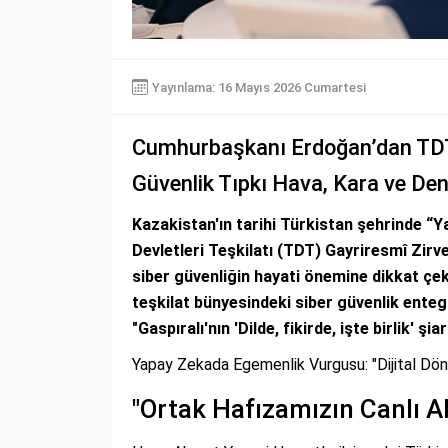
Yayınlama: 16 Mayıs 2026 Cumartesi
Cumhurbaşkanı Erdoğan’dan TDT Zi
Güvenlik Tıpkı Hava, Kara ve Deni
Kazakistan'ın tarihi Türkistan şehrinde “
Devletleri Teşkilatı (TDT) Gayriresmî Zi
siber güvenliğin hayati önemine dikkat çe
teşkilat bünyesindeki siber güvenlik ente
"Gaspıralı'nın 'Dilde, fikirde, işte birlik' şia
Yapay Zekada Egemenlik Vurgusu: "Dijital Dö
"Ortak Hafızamızın Canlı Ab