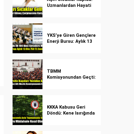
Uzmanlardan Hayati
Güneş Çarpması
Uyarısı!
YKS’ye Giren Gençlere
Enerji Bursu: Aylık 13
Bin 750 TL Başarı
Desteği!
TBMM
Komisyonundan Geçti:
İşte Madde Madde
Yeni Öğrenci Affı
Rehberi
KKKA Kabusu Geri
Döndü: Kene Isırığında
İlk Müdahale Hayat
Kurtarıyor!