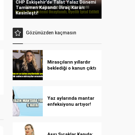
CHP Eskişehir’de Talat Yalaz Dönemi
Tamamen Kapandı: İhraç Kararı
Kesinleşti!
Gözünüzden kaçmasın
Mirasçıların yıllardır
beklediği o kanun çıktı
Yaz aylarında mantar
enfeksiyonu artıyor!
Dikkat! Kolay
bulaşıyor, hızla
yayılıyor!
Aşırı Sıcaklar Kapıda: