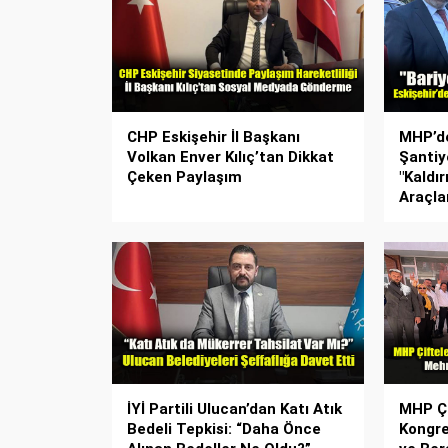
CHP Eskişehir İl Başkanı
MHP’de
Volkan Enver Kılıç’tan Dikkat
Şantiy
Çeken Paylaşım
"Kaldı
Araçlar
İYİ Partili Ulucan’dan Katı Atık
MHP Çi
Bedeli Tepkisi: “Daha Önce
Kongre