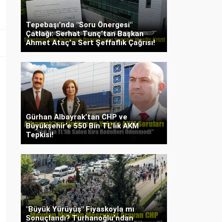
Tepebaşı’nda "Soru Önergesi"
Çatlağı: Serhat Tunç’tan Başkan
Ahmet Ataç’a Sert Şeffaflık Çağrısı!
Gürhan Albayrak’tan CHP ve
Büyükşehir’e 550 Bin TL’lik AKM
Tepkisi!
"Büyük Yürüyüş" Fiyaskoyla mı
Sonuçlandı? Turhanoğlu’ndan