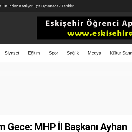
 Turundan Katılıyor! İşte Oynanacak Tarihler
Siyaset
Eğitim
Spor
Sağlık
Medya
Kültür Sana
m Gece: MHP İl Başkanı Ayhan