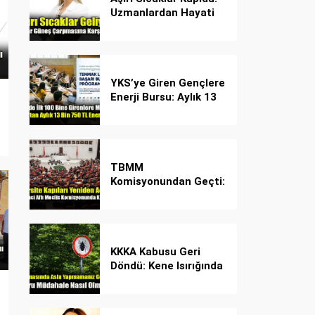
Uzmanlardan Hayati
Güneş Çarpması
Uyarısı!
YKS’ye Giren Gençlere
Enerji Bursu: Aylık 13
Bin 750 TL Başarı
Desteği!
TBMM
Komisyonundan Geçti:
İşte Madde Madde
Yeni Öğrenci Affı
Rehberi
KKKA Kabusu Geri
Döndü: Kene Isırığında
İlk Müdahale Hayat
Kurtarıyor!