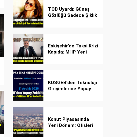
TOD Uyardı: Güneş
Gözlüğü Sadece Şıklık
Değil, Göz İçin Kalkan!
Eskişehir’de Taksi Krizi
Kapıda: MHP Yeni
Plaka Planına Karşı
Çözüm Önerdi
KOSGEB’den Teknoloji
Girişimlerine Yapay
Zekâ Kredi Programı
Konut Piyasasında
Yeni Dönem: Ofisleri
Konuta Dönüştürmek