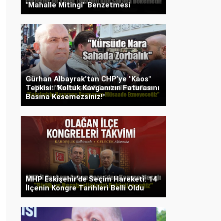
"Mahalle Mitingi" Benzetmesi
Gürhan Albayrak’tan CHP’ye "Kaos"
Tepkisi: "Koltuk Kavganızın Faturasını
Basına Kesemezsiniz!"
MHP Eskişehir’de Seçim Hareketi: 14
İlçenin Kongre Tarihleri Belli Oldu