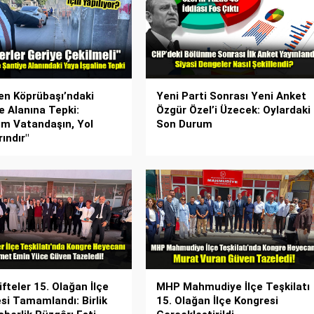
n Köprübaşı’ndaki
Yeni Parti Sonrası Yeni Anket
e Alanına Tepki:
Özgür Özel’i Üzecek: Oylardaki
rım Vatandaşın, Yol
Son Durum
ındır"
fteler 15. Olağan İlçe
MHP Mahmudiye İlçe Teşkilatı
si Tamamlandı: Birlik
15. Olağan İlçe Kongresi