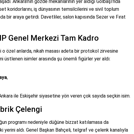
aşadı. Ankara'nın gözde mekanlarının yer aldığı Gölbaşı’nda
 koridorlarını, iş dünyasının temsilcilerini ve sivil toplum
ında bir araya getirdi. Davetliler, salon kapısında Sezer ve Fırat
MHP Genel Merkezi Tam Kadro
 o özel anlarda, nikah masası adeta bir protokol zirvesine
ini üstlenen isimler arasında şu önemli figürler yer aldı:
aya
,
nkara ile Eskişehir siyasetine yön veren çok sayıda seçkin isim.
ebrik Çelengi
oğun programı nedeniyle düğüne bizzat katılamasa da
i yerini aldı. Genel Başkan Bahçeli, telgraf ve çelenk kanalıyla