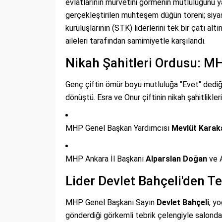
evlatlarının mürvetini görmenin mutluluğunu y
gerçekleştirilen muhteşem düğün töreni; siyaset
kuruluşlarının (STK) liderlerini tek bir çatı alt
aileleri tarafından samimiyetle karşılandı.
Nikah Şahitleri Ordusu: 
Genç çiftin ömür boyu mutluluğa "Evet" dediği
dönüştü. Esra ve Onur çiftinin nikah şahitlikler
MHP Genel Başkan Yardımcısı
Mevlüt Karak
MHP Ankara İl Başkanı
Alparslan Doğan
ve A
Lider Devlet Bahçeli'den T
MHP Genel Başkanı Sayın
Devlet Bahçeli
, y
gönderdiği görkemli tebrik çelengiyle salondak