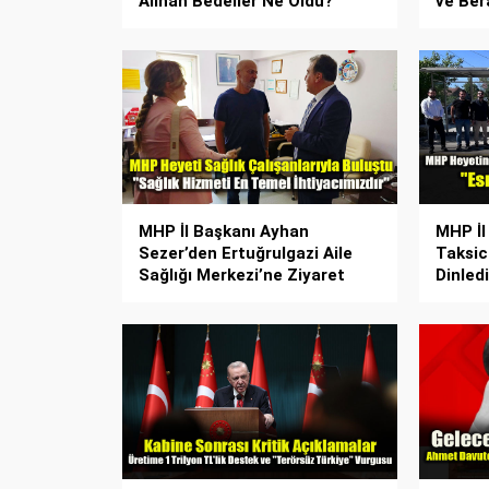
Alınan Bedeller Ne Oldu?”
ve Ber
MHP İl Başkanı Ayhan
MHP İl
Sezer’den Ertuğrulgazi Aile
Taksic
Sağlığı Merkezi’ne Ziyaret
Dinledi