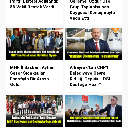
Parti” Listesi Açıklandı:
Gelişme: Özgür Özel
86 Vekil Destek Verdi
Grup Toplantısında
Duygusal Konuşmayla
Veda Etti
MHP İl Başkanı Ayhan
Albayrak’tan CHP’li
Sezer Sıcaksular
Belediyeye Çevre
Esnafıyla Bir Araya
Kirliliği Tepkisi: "DSİ
Geldi
Desteğe Hazır"