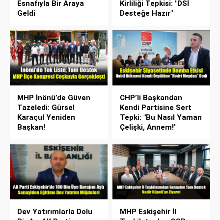
Esnafıyla Bir Araya
Kirliliği Tepkisi: "DSİ
Geldi
Desteğe Hazır"
MHP İnönü’de Güven
CHP’li Başkandan
Tazeledi: Gürsel
Kendi Partisine Sert
Karaçul Yeniden
Tepki: "Bu Nasıl Yaman
Başkan!
Çelişki, Annem!"
Dev Yatırımlarla Dolu
MHP Eskişehir İl