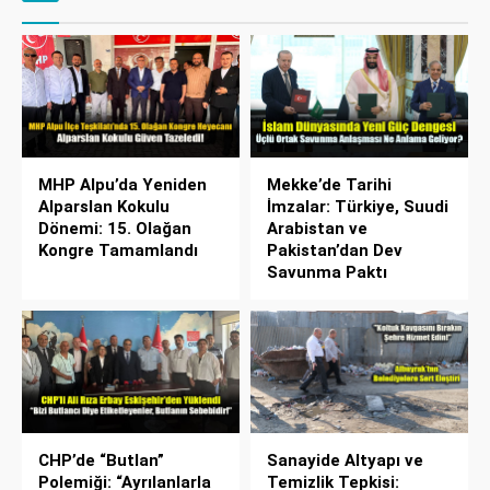
MHP Alpu’da Yeniden
Mekke’de Tarihi
Alparslan Kokulu
İmzalar: Türkiye, Suudi
Dönemi: 15. Olağan
Arabistan ve
Kongre Tamamlandı
Pakistan’dan Dev
Savunma Paktı
CHP’de “Butlan”
Sanayide Altyapı ve
Polemiği: “Ayrılanlarla
Temizlik Tepkisi: