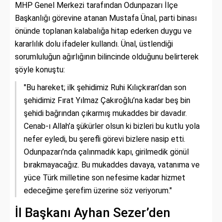
MHP Genel Merkezi tarafından Odunpazarı İlçe
Başkanlığı görevine atanan Mustafa Ünal, parti binası
önünde toplanan kalabalığa hitap ederken duygu ve
kararlılık dolu ifadeler kullandı. Ünal, üstlendiği
sorumluluğun ağırlığının bilincinde olduğunu belirterek
şöyle konuştu:
"Bu hareket; ilk şehidimiz Ruhi Kılıçkıran’dan son
şehidimiz Fırat Yılmaz Çakıroğlu’na kadar beş bin
şehidi bağrından çıkarmış mukaddes bir davadır.
Cenab-ı Allah’a şükürler olsun ki bizleri bu kutlu yola
nefer eyledi, bu şerefli görevi bizlere nasip etti.
Odunpazarı’nda çalınmadık kapı, girilmedik gönül
bırakmayacağız. Bu mukaddes davaya, vatanıma ve
yüce Türk milletine son nefesime kadar hizmet
edeceğime şerefim üzerine söz veriyorum."
İl Başkanı Ayhan Sezer’den