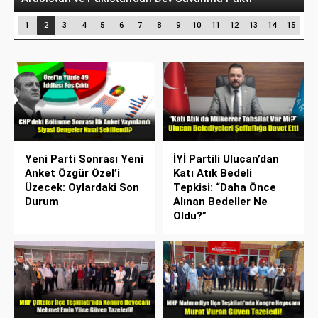
1
2
3
4
5
6
7
8
9
10
11
12
13
14
15
Yeni Parti Sonrası Yeni
İYİ Partili Ulucan’dan
Anket Özgür Özel’i
Katı Atık Bedeli
Üzecek: Oylardaki Son
Tepkisi: “Daha Önce
Durum
Alınan Bedeller Ne
Oldu?”