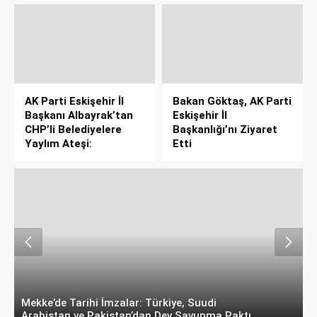
AK Parti Eskişehir İl
Bakan Göktaş, AK Parti
Başkanı Albayrak’tan
Eskişehir İl
CHP’li Belediyelere
Başkanlığı’nı Ziyaret
Yaylım Ateşi:
Etti
CHP’de “Butlan” Polemiği: “Ayrılanlarla Arındık,
S
Arınarak İktidar Olacağız”
A