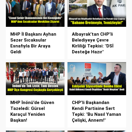
MHP İl Başkanı Ayhan
Albayrak’tan CHP’li
Sezer Sıcaksular
Belediyeye Çevre
Esnafıyla Bir Araya
Kirliliği Tepkisi: "DSİ
Geldi
Desteğe Hazır"
MHP İnönü’de Güven
CHP’li Başkandan
Tazeledi: Gürsel
Kendi Partisine Sert
Karaçul Yeniden
Tepki: "Bu Nasıl Yaman
Başkan!
Çelişki, Annem!"