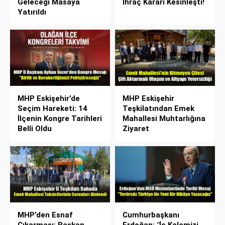
Geleceği Masaya
İhraç Kararı Kesinleşti!
Yatırıldı
MHP Eskişehir’de
MHP Eskişehir
Seçim Hareketi: 14
Teşkilatından Emek
İlçenin Kongre Tarihleri
Mahallesi Muhtarlığına
Belli Oldu
Ziyaret
MHP’den Esnaf
Cumhurbaşkanı
Çıkarması: Başkan
Erdoğan: "İç Kalemizi