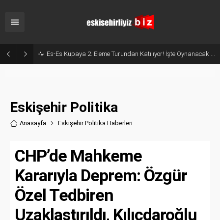
Milyonluk İhale, Sadece 30 Günlük Hizmet: Kentpark Yapay Plajı Açıldı!
Eskişehir Politika
Anasayfa
Eskişehir Politika Haberler
i
CHP’de Mahkeme
Kararıyla Deprem: Özgür
Özel Tedbiren
Uzaklaştırıldı, Kılıçdaroğlu