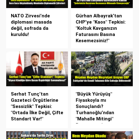
NATO Zirvesi’nde
Gürhan Albayrak’tan
diplomasi masada
CHP’ye "Kaos" Tepkisi:
değil, sofrada da
"Koltuk Kavganızın
kuruldu!
Faturasını Basına
Kesemezsiniz!"
Serhat Tunç’tan
"Büyük Yürüyüş"
Gazeteci Örgütlerine
Fiyaskoyla mı
"Sessizlik" Tepkisi:
Sonuçlandı?
"Ortada İlke Değil, Çifte
Turhanoğlu’ndan
Standart Var!"
"Mahalle Mitingi"
Benzetmesi