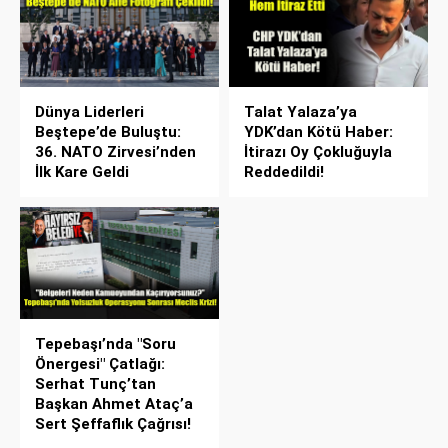
Dünya Liderleri
Talat Yalaza’ya
Beştepe’de Buluştu:
YDK’dan Kötü Haber:
36. NATO Zirvesi’nden
İtirazı Oy Çokluğuyla
İlk Kare Geldi
Reddedildi!
Tepebaşı’nda "Soru
Önergesi" Çatlağı:
Serhat Tunç’tan
Başkan Ahmet Ataç’a
Sert Şeffaflık Çağrısı!