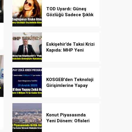
TOD Uyardı: Güneş
Gözlüğü Sadece Şıklık
Değil, Göz İçin Kalkan!
Eskişehir’de Taksi Krizi
Kapıda: MHP Yeni
Plaka Planına Karşı
Çözüm Önerdi
KOSGEB’den Teknoloji
Girişimlerine Yapay
Zekâ Kredi Programı
Konut Piyasasında
Yeni Dönem: Ofisleri
Konuta Dönüştürmek