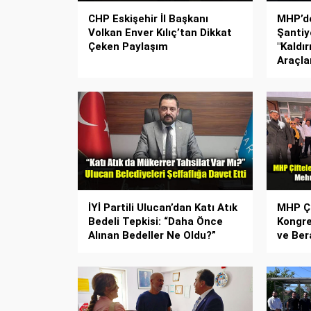
CHP Eskişehir İl Başkanı
MHP’de
Volkan Enver Kılıç’tan Dikkat
Şantiy
Çeken Paylaşım
"Kaldı
Araçlar
İYİ Partili Ulucan’dan Katı Atık
MHP Çi
Bedeli Tepkisi: “Daha Önce
Kongre
Alınan Bedeller Ne Oldu?”
ve Ber