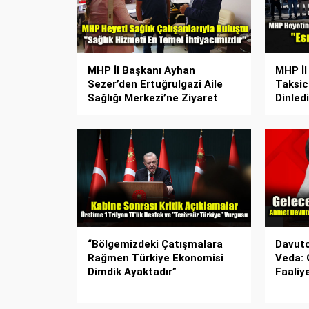
MHP İl Başkanı Ayhan
MHP İl
Sezer’den Ertuğrulgazi Aile
Taksic
Sağlığı Merkezi’ne Ziyaret
Dinledi
“Bölgemizdeki Çatışmalara
Davuto
Rağmen Türkiye Ekonomisi
Veda: 
Dimdik Ayaktadır”
Faaliye