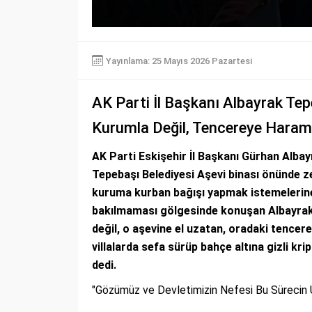
Yayınlama: 25 Mayıs 2026 Pazartesi
AK Parti İl Başkanı Albayrak Te
Kurumla Değil, Tencereye Haram 
AK Parti Eskişehir İl Başkanı Gürhan Alb
Tepebaşı Belediyesi Aşevi binası önünde z
kuruma kurban bağışı yapmak istemelerine
bakılmaması gölgesinde konuşan Albayrak,
değil, o aşevine el uzatan, oradaki tencer
villalarda sefa sürüp bahçe altına gizli k
dedi.
"Gözümüz ve Devletimizin Nefesi Bu Sürecin Ü