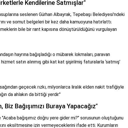
ketlerle Kendilerine Satmışlar"
suplarına seslenen Gürhan Albayrak, Tepebaşı Belediyesi'ndeki
rını ve somut belgeleri bir kez daha kamuoyuna hatırlattı.
emeklerin bile bir rant kapısına dönüştürüldüğünü vurgulayan
ndaşın hayrına bağışladığı o mübarek lokmaları, paravan
izmet satın alınmış gibi kat kat şişirilmiş faturalarla ‘satmış’
sağından geçecek rızkı, milyonlarca liralık elden nakit trafiğiyle
ğın da ahlakın da bittiği yerdir."
, Biz Bağışımızı Buraya Yapacağız"
de "Acaba bağışımız doğru yere gider mi?" sorusunun oluştuğunu
ını eksiltmesine izin vermeyeceklerini ifade etti. Kurumların