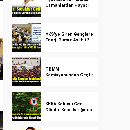
Uzmanlardan Hayati
Güneş Çarpması
Uyarısı!
YKS’ye Giren Gençlere
Enerji Bursu: Aylık 13
Bin 750 TL Başarı
Desteği!
TBMM
Komisyonundan Geçti:
İşte Madde Madde
Yeni Öğrenci Affı
Rehberi
KKKA Kabusu Geri
Döndü: Kene Isırığında
İlk Müdahale Hayat
Kurtarıyor!