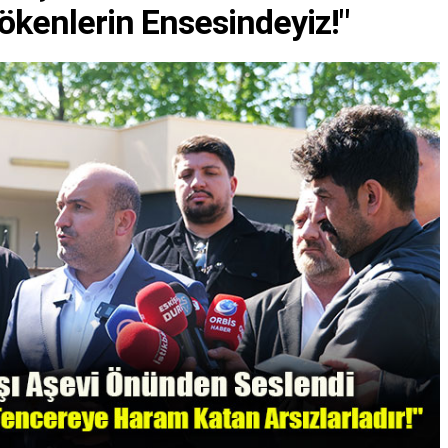
ökenlerin Ensesindeyiz!"