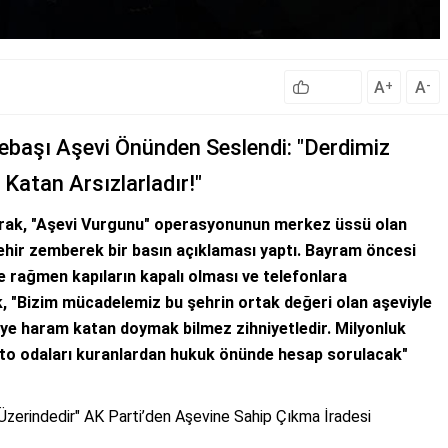
A
A
+
-
pebaşı Aşevi Önünden Seslendi: "Derdimiz
Katan Arsızlarladır!"
ayrak, "Aşevi Vurgunu" operasyonunun merkez üssü olan
ehir zemberek bir basın açıklaması yaptı. Bayram öncesi
 rağmen kapıların kapalı olması ve telefonlara
 "Bizim mücadelemiz bu şehrin ortak değeri olan aşeviyle
eye haram katan doymak bilmez zihniyetledir. Milyonluk
ripto odaları kuranlardan hukuk önünde hesap sorulacak"
zerindedir" AK Parti’den Aşevine Sahip Çıkma İradesi