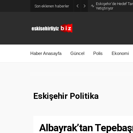
Eskişehir’de Hedef Tam
Son eklenen haberler
Yetiştiriyor
Haber Anasayfa
Güncel
Polis
Ekonomi
Eskişehir Politika
Albayrak’tan Tepebaşı