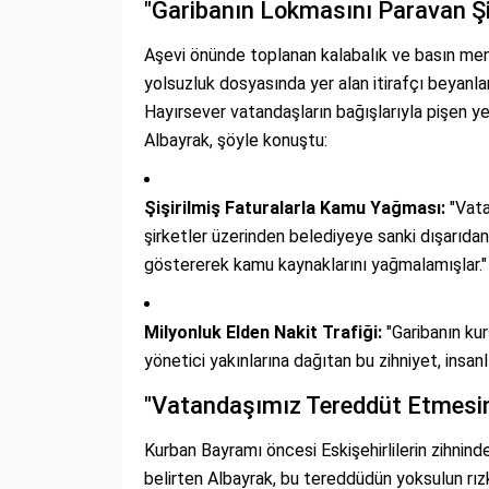
"Garibanın Lokmasını Paravan Şir
Aşevi önünde toplanan kalabalık ve basın men
yolsuzluk dosyasında yer alan itirafçı beyanla
Hayırsever vatandaşların bağışlarıyla pişen y
Albayrak, şöyle konuştu:
Şişirilmiş Faturalarla Kamu Yağması:
"Vata
şirketler üzerinden belediyeye sanki dışarıdan h
göstererek kamu kaynaklarını yağmalamışlar."
Milyonluk Elden Nakit Trafiği:
"Garibanın kur
yönetici yakınlarına dağıtan bu zihniyet, insanlı
"Vatandaşımız Tereddüt Etmesin
Kurban Bayramı öncesi Eskişehirlilerin zihnin
belirten Albayrak, bu tereddüdün yoksulun rızk