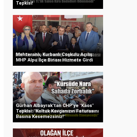
Tepkisi!
Mehteranlı, Kurbanlı Coşkulu Açılış:
MHP Alpu İlçe Binası Hizmete Girdi
Gürhan Albayrak’tan CHP’ye "Kaos"
Tepkisi: "Koltuk Kavganızın Faturasını
Basına Kesemezsiniz!"