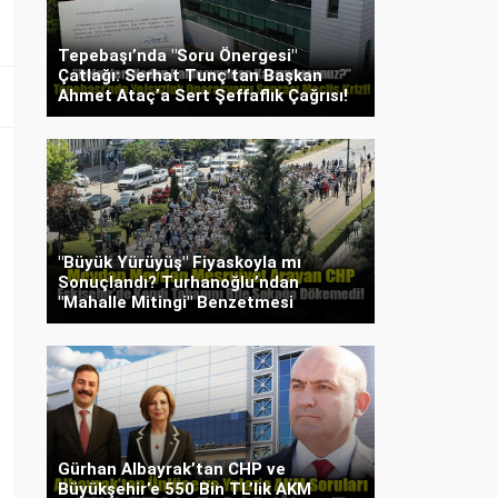
Tepebaşı’nda "Soru Önergesi"
Çatlağı: Serhat Tunç’tan Başkan
Ahmet Ataç’a Sert Şeffaflık Çağrısı!
"Büyük Yürüyüş" Fiyaskoyla mı
Sonuçlandı? Turhanoğlu’ndan
"Mahalle Mitingi" Benzetmesi
Gürhan Albayrak’tan CHP ve
Büyükşehir’e 550 Bin TL’lik AKM