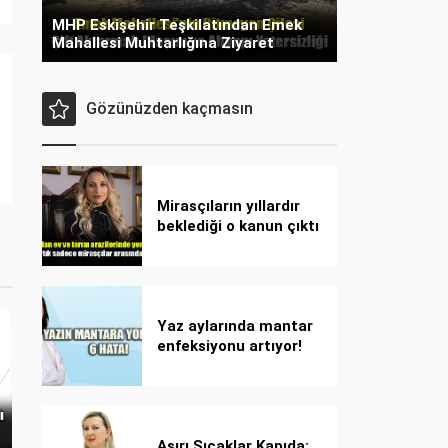
MHP Eskişehir Teşkilatından Emek
Mahallesi Muhtarlığına Ziyaret
Gözünüzden kaçmasın
Mirasçıların yıllardır
beklediği o kanun çıktı
Yaz aylarında mantar
enfeksiyonu artıyor!
Dikkat! Kolay
bulaşıyor, hızla
yayılıyor!
Aşırı Sıcaklar Kapıda: