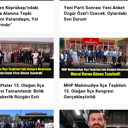
n Köprübaşı’ndaki
Yeni Parti Sonrası Yeni Anket
e Alanına Tepki:
Özgür Özel’i Üzecek: Oylardaki
rım Vatandaşın, Yol
Son Durum
ındır"
fteler 15. Olağan İlçe
MHP Mahmudiye İlçe Teşkilatı
si Tamamlandı: Birlik
15. Olağan İlçe Kongresi
aberlik Rüzgârı Esti
Gerçekleştirildi