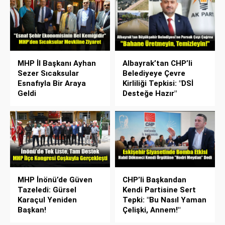
MHP İl Başkanı Ayhan
Albayrak’tan CHP’li
Sezer Sıcaksular
Belediyeye Çevre
Esnafıyla Bir Araya
Kirliliği Tepkisi: "DSİ
Geldi
Desteğe Hazır"
MHP İnönü’de Güven
CHP’li Başkandan
Tazeledi: Gürsel
Kendi Partisine Sert
Karaçul Yeniden
Tepki: "Bu Nasıl Yaman
Başkan!
Çelişki, Annem!"