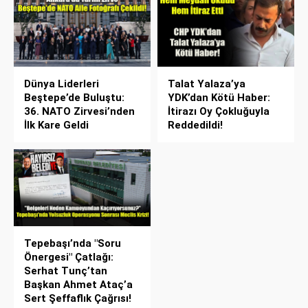
Dünya Liderleri
Talat Yalaza’ya
Beştepe’de Buluştu:
YDK’dan Kötü Haber:
36. NATO Zirvesi’nden
İtirazı Oy Çokluğuyla
İlk Kare Geldi
Reddedildi!
Tepebaşı’nda "Soru
Önergesi" Çatlağı:
Serhat Tunç’tan
Başkan Ahmet Ataç’a
Sert Şeffaflık Çağrısı!