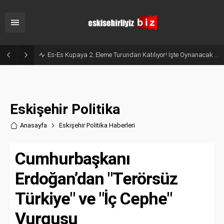
Milyonluk İhale, Sadece 30 Günlük Hizmet: Kentpark Yapay Plajı Açıldı!
Eskişehir Politika
Anasayfa
Eskişehir Politika Haberler
i
Cumhurbaşkanı
Erdoğan’dan "Terörsüz
Türkiye" ve "İç Cephe"
Vurgusu