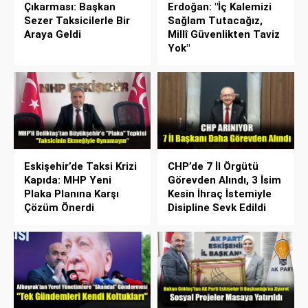
Çıkarması: Başkan
Erdoğan: "İç Kalemizi
Sezer Taksicilerle Bir
Sağlam Tutacağız,
Araya Geldi
Millî Güvenlikten Taviz
Yok"
Eskişehir’de Taksi Krizi
CHP’de 7 İl Örgütü
Kapıda: MHP Yeni
Görevden Alındı, 3 İsim
Plaka Planına Karşı
Kesin İhraç İstemiyle
Çözüm Önerdi
Disipline Sevk Edildi