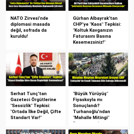
NATO Zirvesi’nde
Gürhan Albayrak’tan
diplomasi masada
CHP’ye "Kaos" Tepkisi:
değil, sofrada da
"Koltuk Kavganızın
kuruldu!
Faturasını Basına
Kesemezsiniz!"
Serhat Tunç’tan
"Büyük Yürüyüş"
Gazeteci Örgütlerine
Fiyaskoyla mı
"Sessizlik" Tepkisi:
Sonuçlandı?
"Ortada İlke Değil, Çifte
Turhanoğlu’ndan
Standart Var!"
"Mahalle Mitingi"
Benzetmesi