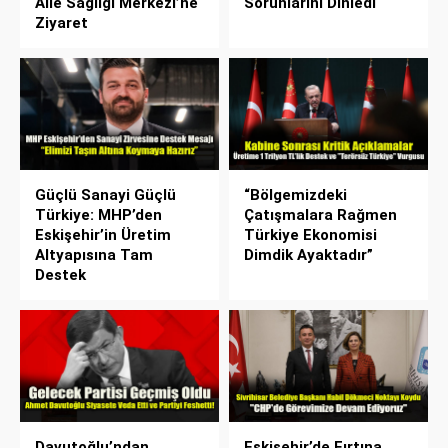
Aile Sağlığı Merkezi’ne
Sorunlarını Dinledi
Ziyaret
Güçlü Sanayi Güçlü
“Bölgemizdeki
Türkiye: MHP’den
Çatışmalara Rağmen
Eskişehir’in Üretim
Türkiye Ekonomisi
Altyapısına Tam
Dimdik Ayaktadır”
Destek
Davutoğlu’ndan
Eskişehir’de Fırtına