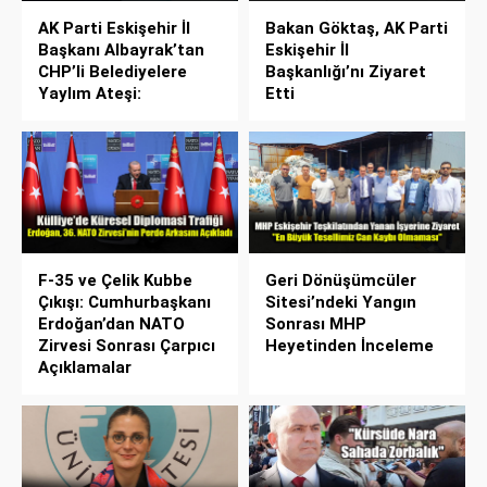
AK Parti Eskişehir İl
Bakan Göktaş, AK Parti
Başkanı Albayrak’tan
Eskişehir İl
CHP’li Belediyelere
Başkanlığı’nı Ziyaret
Yaylım Ateşi:
Etti
F-35 ve Çelik Kubbe
Geri Dönüşümcüler
Çıkışı: Cumhurbaşkanı
Sitesi’ndeki Yangın
Erdoğan’dan NATO
Sonrası MHP
Zirvesi Sonrası Çarpıcı
Heyetinden İnceleme
Açıklamalar