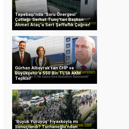
Tepebaşı’nda "Soru Önergesi"
Çatlağı: Serhat Tunç’tan Başkan
Ahmet Ataç’a Sert Şeffaflık Çağrısı!
Gürhan Albayrak’tan CHP ve
Büyükşehir’e 550 Bin TL’lik AKM
Tepkisi!
"Büyük Yürüyüş" Fiyaskoyla mı
Sonuçlandı? Turhanoğlu’ndan