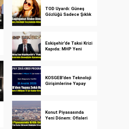
TOD Uyardı: Güneş
Gözlüğü Sadece Şıklık
Değil, Göz İçin Kalkan!
Eskişehir’de Taksi Krizi
Kapıda: MHP Yeni
Plaka Planına Karşı
Çözüm Önerdi
KOSGEB’den Teknoloji
Girişimlerine Yapay
Zekâ Kredi Programı
Konut Piyasasında
Yeni Dönem: Ofisleri
Konuta Dönüştürmek