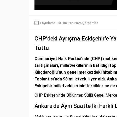
Yayınlama: 10 Haziran 2026 Çarşamba
CHP’deki Ayrışma Eskişehir’e Yans
Tuttu
Cumhuriyet Halk Partisi’nde (CHP) mahkeme
tartışmaları, milletvekillerinin katıldığı to
Kılıçdaroğlu’nun genel merkezdeki hitabın
Toplantısı’nda 98 milletvekili yer aldı. Ank
Eskişehir milletvekillerinin tercihlerine de
CHP Eskişehir'de Bölünme: Süllü Genel Merkez
Ankara'da Aynı Saatte İki Farklı L
Mahkeme kararıyla Kemal Kılıçdaroğlu’nun yen