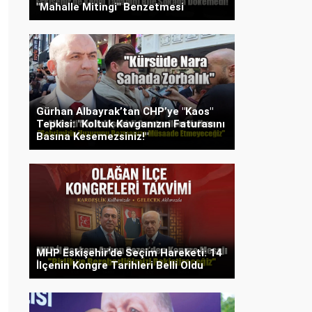
"Mahalle Mitingi" Benzetmesi
Gürhan Albayrak’tan CHP’ye "Kaos"
Tepkisi: "Koltuk Kavganızın Faturasını
Basına Kesemezsiniz!"
MHP Eskişehir’de Seçim Hareketi: 14
İlçenin Kongre Tarihleri Belli Oldu