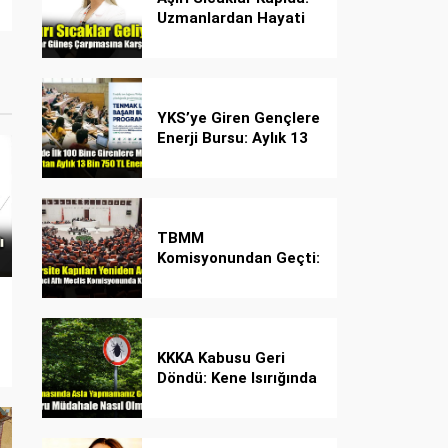
Uzmanlardan Hayati
Güneş Çarpması
Uyarısı!
YKS’ye Giren Gençlere
Enerji Bursu: Aylık 13
Bin 750 TL Başarı
Desteği!
TBMM
Komisyonundan Geçti:
İşte Madde Madde
Yeni Öğrenci Affı
Rehberi
KKKA Kabusu Geri
Döndü: Kene Isırığında
İlk Müdahale Hayat
Kurtarıyor!