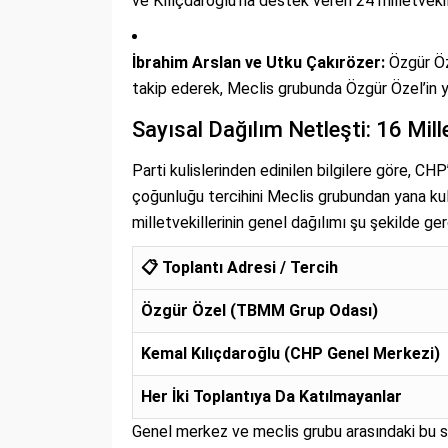
ve Kılıçdaroğlu’na destek veren 24 milletvekili
İbrahim Arslan ve Utku Çakırözer:
Özgür Öz
takip ederek, Meclis grubunda Özgür Özel’in ya
Sayısal Dağılım Netleşti: 16 Mill
Parti kulislerinden edinilen bilgilere göre, 
çoğunluğu tercihini Meclis grubundan yana kul
milletvekillerinin genel dağılımı şu şekilde ger
📋 Toplantı Adresi / Tercih
Özgür Özel (TBMM Grup Odası)
Kemal Kılıçdaroğlu (CHP Genel Merkezi)
Her İki Toplantıya Da Katılmayanlar
Genel merkez ve meclis grubu arasındaki bu s