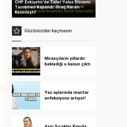
CHP Eskişehir’de Talat Yalaz Dönemi
Tamamen Kapandı: İhraç Kararı
Kesinleşti!
Gözünüzden kaçmasın
Mirasçıların yıllardır
beklediği o kanun çıktı
Yaz aylarında mantar
enfeksiyonu artıyor!
Dikkat! Kolay
bulaşıyor, hızla
yayılıyor!
Aşırı Sıcaklar Kapıda: