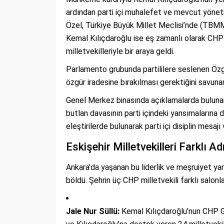
ardından parti içi muhalefet ve mevcut yöneti
Özel, Türkiye Büyük Millet Meclisi’nde (TBMM
Kemal Kılıçdaroğlu ise eş zamanlı olarak CHP
milletvekilleriyle bir araya geldi.
Parlamento grubunda partililere seslenen Özgü
özgür iradesine bırakılması gerektiğini savunar
Genel Merkez binasında açıklamalarda bulunan
butlan davasının parti içindeki yansımalarına
eleştirilerde bulunarak parti içi disiplin mesajı 
Eskişehir Milletvekilleri Farklı A
Ankara’da yaşanan bu liderlik ve meşruiyet yarı
böldü. Şehrin üç CHP milletvekili farklı salonl
Jale Nur Süllü:
Kemal Kılıçdaroğlu’nun CHP Ge