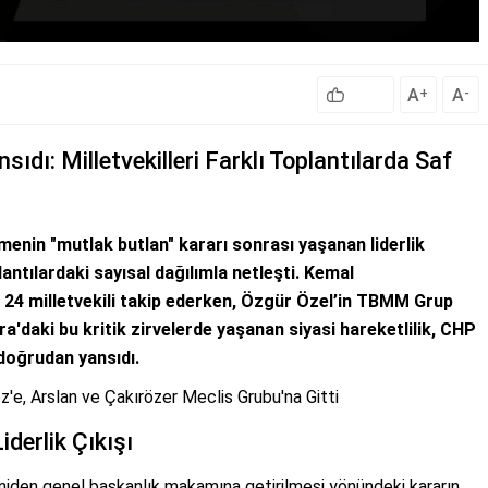
A
A
+
-
ıdı: Milletvekilleri Farklı Toplantılarda Saf
nin "mutlak butlan" kararı sonrası yaşanan liderlik
plantılardaki sayısal dağılımla netleşti. Kemal
ı 24 milletvekili takip ederken, Özgür Özel’in TBMM Grup
ara'daki bu kritik zirvelerde yaşanan siyasi hareketlilik, CHP
 doğrudan yansıdı.
'e, Arslan ve Çakırözer Meclis Grubu'na Gitti
iderlik Çıkışı
iden genel başkanlık makamına getirilmesi yönündeki kararın