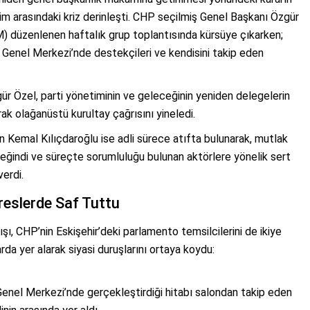
m arasındaki kriz derinleşti. CHP seçilmiş Genel Başkanı Özgür
) düzenlenen haftalık grup toplantısında kürsüye çıkarken;
 Genel Merkezi’nde destekçileri ve kendisini takip eden
r Özel, parti yönetiminin ve geleceğinin yeniden delegelerin
ak olağanüstü kurultay çağrısını yineledi.
 Kemal Kılıçdaroğlu ise adli sürece atıfta bulunarak, mutlak
 değindi ve süreçte sorumluluğu bulunan aktörlere yönelik sert
verdi.
dreslerde Saf Tuttu
şı, CHP’nin Eskişehir’deki parlamento temsilcilerini de ikiye
arda yer alarak siyasi duruşlarını ortaya koydu:
nel Merkezi’nde gerçekleştirdiği hitabı salondan takip eden