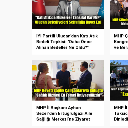
İYİ Partili Ulucan’dan Katı Atık
MHP Çi
Bedeli Tepkisi: “Daha Önce
Kongre
Alınan Bedeller Ne Oldu?”
ve Ber
MHP İl Başkanı Ayhan
MHP İl
Sezer’den Ertuğrulgazi Aile
Taksic
Sağlığı Merkezi’ne Ziyaret
Dinledi