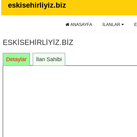
eskisehirliyiz.biz
ANASAYFA
İLANLAR
E
ESKISEHIRLIYIZ.BIZ
Detaylar
İlan Sahibi