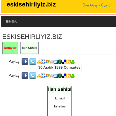
eskisehirliyiz.biz
Üye Giriş - Üye ol
MENU
ESKISEHIRLIYIZ.BIZ
Detaylar
İlan Sahibi
Paylaş:
30 Aralık 1899 Cumartesi
Paylaş:
İlan Sahibi
Email
Telefon